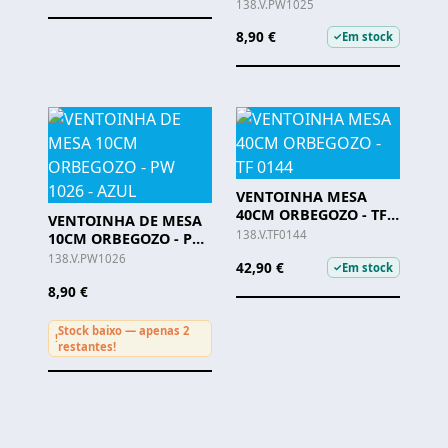
1025 -CINZA
138.V.PW1025
8,90 €
Em stock
✓
VENTOINHA MESA
40CM ORBEGOZO - TF
VENTOINHA DE MESA
0144
138.V.TF0144
10CM ORBEGOZO - PW
1026 - AZUL
138.V.PW1026
42,90 €
Em stock
✓
8,90 €
Stock baixo — apenas 2
!
restantes!