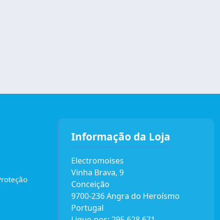
Informação da Loja
Electromoises
Vinha Brava, 9
Proteção
Conceição
9700-236 Angra do Heroísmo
Portugal
Ligue-nos:
295 628 671