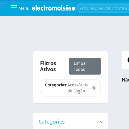
Menu
Skip to main content
Filtros
Limpar
Ativos
Todos
Não
Categorias:
Acessórios
de Fogão
Categories