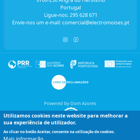
9700-236 Angra do Heroísmo
Portugal
Ligue-nos:
295 628 671
Envie-nos um e-mail:
comercial@electromoises.pt
Powered by Dom Azores
Utilizamos cookies neste website para melhorar a
sua experiência de utilizador.
Ao clicar no botão Aceitar, consente na utilização de cookies.
Mais informação
Entre em contacto connosco!