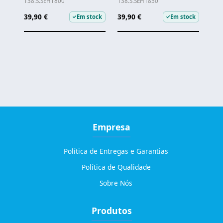
138.S.SEH1800
138.S.SEH1850
39,90 €
39,90 €
Em stock
Em stock
✓
✓
Empresa
Política de Entregas e Garantias
Política de Qualidade
Sobre Nós
Produtos