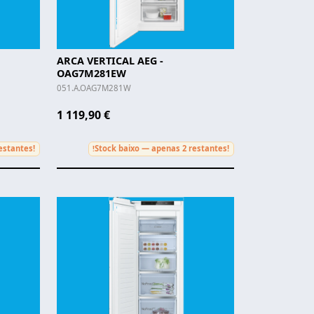
ARCA VERTICAL AEG -
OAG7M281EW
051.A.OAG7M281W
1 119,90 €
estantes!
Stock baixo — apenas 2 restantes!
!