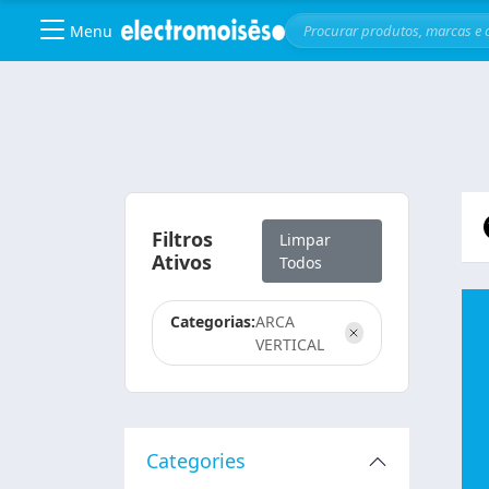
Menu
Skip to main content
Filtros
Limpar
Ativos
Todos
Categorias:
ARCA
VERTICAL
Categories