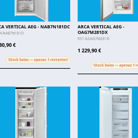
CA VERTICAL AEG - NAB7N181DC
ARCA VERTICAL AEG -
OAG7M281DX
.A.NAB7N181D
051.A.OAG7M281D
80,90 €
1 229,90 €
Stock baixo — apenas 1 restantes!
!
Stock baixo — apenas 1 r
!