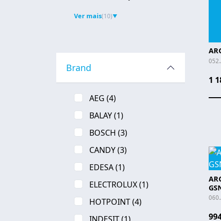
Ver mais
(10)
▼
ARC
052
Brand
1 1
AEG
(4)
BALAY
(1)
BOSCH
(3)
CANDY
(3)
EDESA
(1)
ARC
ELECTROLUX
(1)
GS
060
HOTPOINT
(4)
994
INDESIT
(1)