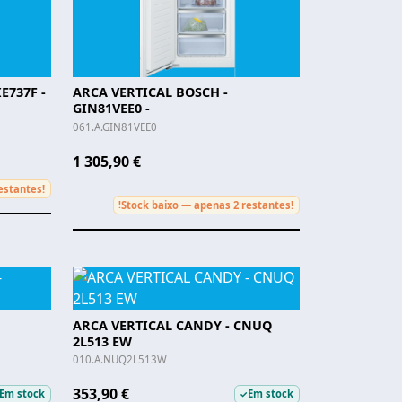
E737F -
ARCA VERTICAL BOSCH -
GIN81VEE0 -
061.A.GIN81VEE0
1 305,90 €
estantes!
Stock baixo — apenas 2 restantes!
!
ARCA VERTICAL CANDY - CNUQ
2L513 EW
010.A.NUQ2L513W
353,90 €
Em stock
Em stock
✓