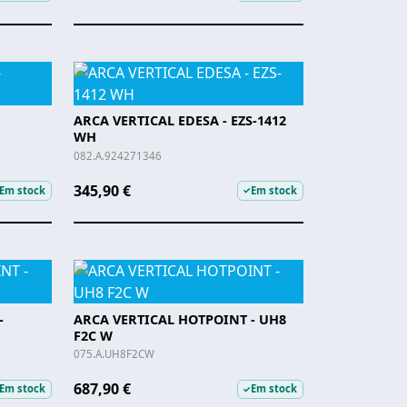
ARCA VERTICAL EDESA - EZS-1412
WH
082.A.924271346
345,90 €
Em stock
Em stock
✓
-
ARCA VERTICAL HOTPOINT - UH8
F2C W
075.A.UH8F2CW
687,90 €
Em stock
Em stock
✓