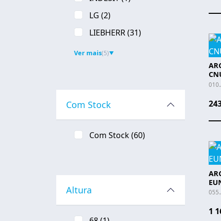
LG
(2)
LIEBHERR
(31)
Ver mais
(5)
▼
ARC
CN
010
243
Com Stock
Com Stock
(60)
ARC
EU
Altura
055
1 1
68
(1)