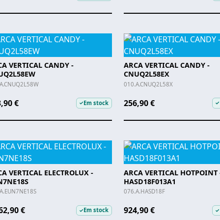
A VERTICAL CANDY -
ARCA VERTICAL CANDY -
UQ2L58EW
CNUQ2L58EX
.A.CNUQ2L58W
010.A.CNUQ2L58X
,90 €
256,90 €
Em stock
✓
✓
A VERTICAL ELECTROLUX -
ARCA VERTICAL HOTPOINT 
N7NE18S
HASD18F013A1
.A.EUN7NE18S
076.A.HASD18F
62,90 €
924,90 €
Em stock
✓
✓