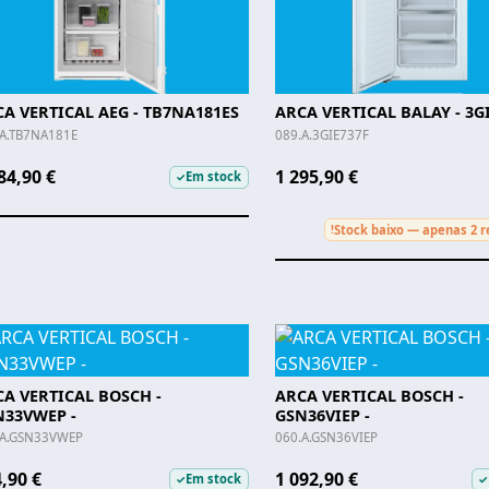
A VERTICAL AEG - TB7NA181ES
ARCA VERTICAL BALAY - 3GI
.A.TB7NA181E
089.A.3GIE737F
84,90 €
1 295,90 €
Em stock
✓
Stock baixo — apenas 2 r
!
A VERTICAL BOSCH -
ARCA VERTICAL BOSCH -
N33VWEP -
GSN36VIEP -
.A.GSN33VWEP
060.A.GSN36VIEP
,90 €
1 092,90 €
Em stock
✓
✓