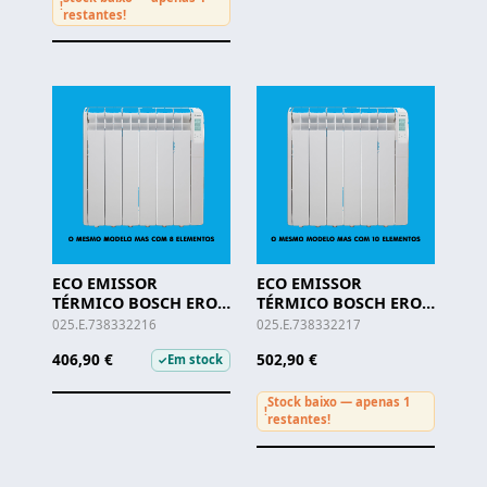
!
restantes!
ECO EMISSOR
ECO EMISSOR
TÉRMICO BOSCH ERO
TÉRMICO BOSCH ERO
6000 - 1500W
6000 - 1800W
025.E.738332216
025.E.738332217
406,90 €
502,90 €
Em stock
✓
Stock baixo — apenas 1
!
restantes!