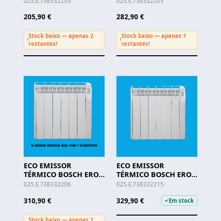
025.E.738332203
025.E.738332205
205,90 €
282,90 €
Stock baixo — apenas 2
Stock baixo — apenas 1
!
!
restantes!
restantes!
ECO EMISSOR
ECO EMISSOR
TÉRMICO BOSCH ERO
TÉRMICO BOSCH ERO
3000 - 1200W
6000 - 1000W
025.E.738332206
025.E.738332215
310,90 €
329,90 €
Em stock
✓
Stock baixo — apenas 1