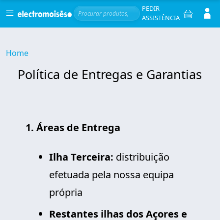
Skip to main content
Serviços
Men
PEDIR
ASSISTÊNCIA
Breadcrumb
Home
Política de Entregas e Garantias
1. Áreas de Entrega
Ilha Terceira:
distribuição
efetuada pela nossa equipa
própria
Restantes ilhas dos Açores e