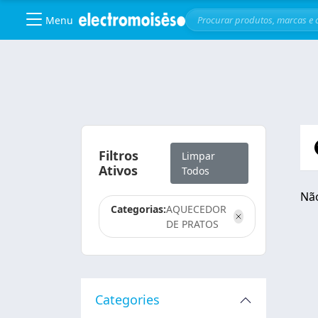
Menu
Skip to main content
Filtros
Limpar
Ativos
Todos
Não
Categorias:
AQUECEDOR
DE PRATOS
Categories