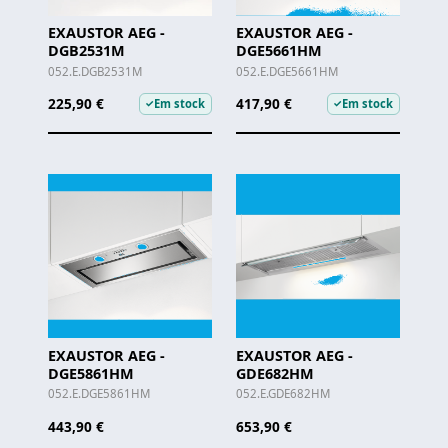
EXAUSTOR AEG -
EXAUSTOR AEG -
DGB2531M
DGE5661HM
052.E.DGB2531M
052.E.DGE5661HM
225,90 €
417,90 €
Em stock
Em stock
✓
✓
EXAUSTOR AEG -
EXAUSTOR AEG -
DGE5861HM
GDE682HM
052.E.DGE5861HM
052.E.GDE682HM
443,90 €
653,90 €