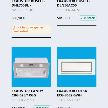
EXAUSTOR BOSCH -
EXAUSTOR BOSCH -
DHL755BL -
DLN56AC50
061.E.DHL755BL
061.E.DLN56AC50
360,90 €
501,90 €
Em stock
✓
Stock baixo — apenas 1
!
restantes!
EXAUSTOR CANDY -
EXAUSTOR EDESA -
CBG 625/1XGG
ECG-8632 GWH
011.E.CBG625XGG
083.E.932271942
113,90 €
330,90 €
Em stock
✓