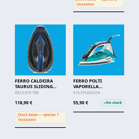
!
restantes!
FERRO CALDEIRA
FERRO POLTI
TAURUS SLIDING
VAPORELLA
PERFECT 2800 - 918.788
QUICK&COMFORT
092.F.918 788
016.F.PLEU0254
QC120 - PLEU0254
118,90 €
55,90 €
Em stock
✓
Stock baixo — apenas 1
!
restantes!