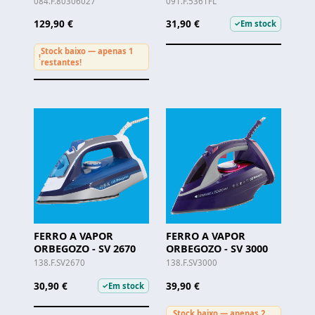
084.F.80306027
091.F.5361FL
129,90 €
31,90 €
Em stock
✓
Stock baixo — apenas 1
!
restantes!
FERRO A VAPOR
FERRO A VAPOR
ORBEGOZO - SV 2670
ORBEGOZO - SV 3000
138.F.SV2670
138.F.SV3000
30,90 €
39,90 €
Em stock
✓
Stock baixo — apenas 2