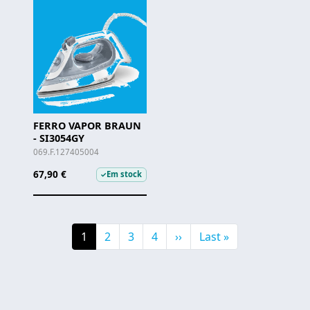
FERRO VAPOR BRAUN
- SI3054GY
069.F.127405004
67,90 €
Em stock
✓
Pagination
Current page
Page
Page
Page
Next page
Última página
1
2
3
4
››
Last »