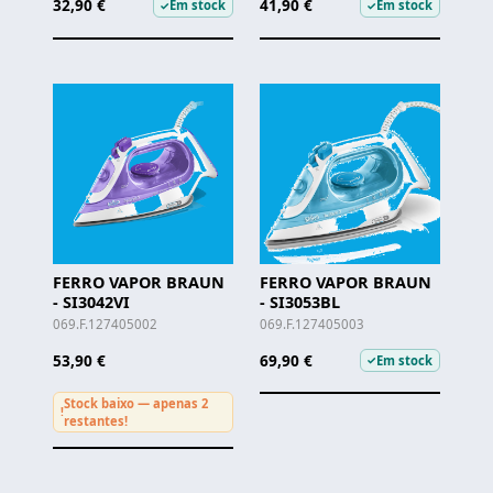
32,90 €
41,90 €
Em stock
Em stock
✓
✓
FERRO VAPOR BRAUN
FERRO VAPOR BRAUN
- SI3042VI
- SI3053BL
069.F.127405002
069.F.127405003
53,90 €
69,90 €
Em stock
✓
Stock baixo — apenas 2
!
restantes!