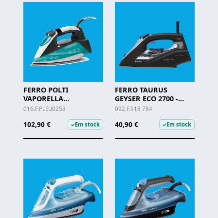
FERRO POLTI
FERRO TAURUS
VAPORELLA
GEYSER ECO 2700 -
QUICK&SLIDE QS220 -
918.784
016.F.PLEU0253
092.F.918 784
PLEU0253
102,90 €
40,90 €
Em stock
Em stock
✓
✓