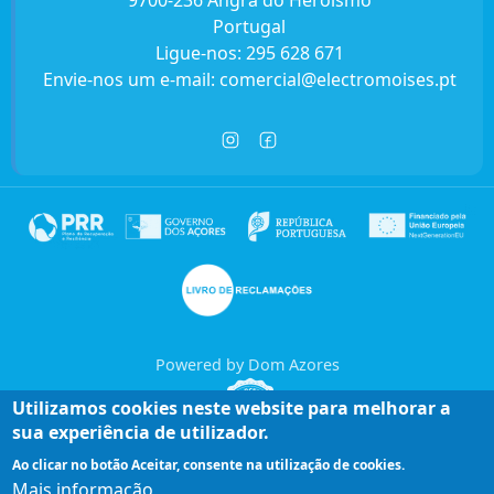
9700-236 Angra do Heroísmo
Portugal
Ligue-nos:
295 628 671
Envie-nos um e-mail:
comercial@electromoises.pt
Powered by Dom Azores
Utilizamos cookies neste website para melhorar a
sua experiência de utilizador.
Ao clicar no botão Aceitar, consente na utilização de cookies.
Mais informação
Entre em contacto connosco!