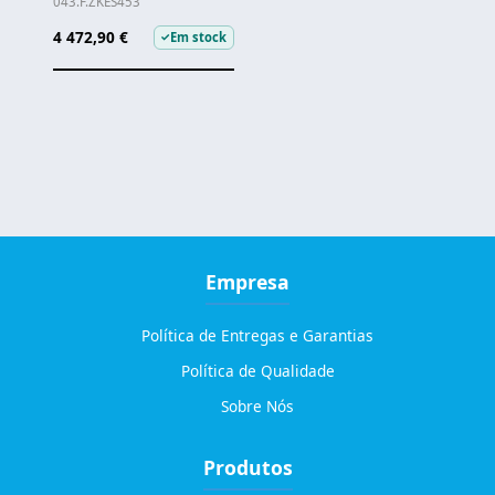
043.F.ZKES453
4 472,90 €
Em stock
✓
Empresa
Política de Entregas e Garantias
Política de Qualidade
Sobre Nós
Produtos