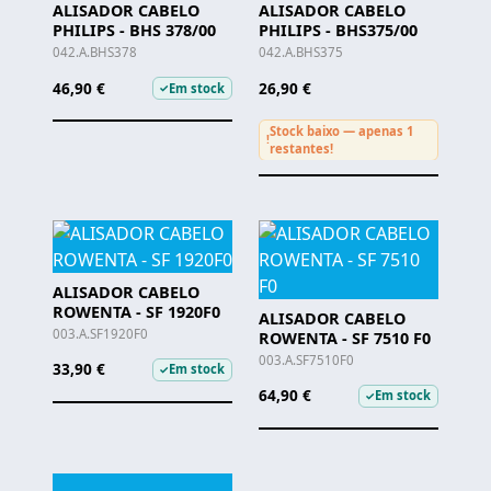
ALISADOR CABELO
ALISADOR CABELO
PHILIPS - BHS 378/00
PHILIPS - BHS375/00
042.A.BHS378
042.A.BHS375
46,90 €
26,90 €
Em stock
✓
Stock baixo — apenas 1
!
restantes!
ALISADOR CABELO
ROWENTA - SF 1920F0
ALISADOR CABELO
003.A.SF1920F0
ROWENTA - SF 7510 F0
003.A.SF7510F0
33,90 €
Em stock
✓
64,90 €
Em stock
✓