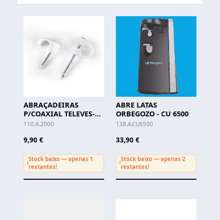
ABRAÇADEIRAS
ABRE LATAS
P/COAXIAL TELEVES-
ORBEGOZO - CU 6500
(Cx. c/100 Unid.)
110.A.2000
138.A.CU6500
9,90 €
33,90 €
Stock baixo — apenas 1
Stock baixo — apenas 2
!
!
restantes!
restantes!