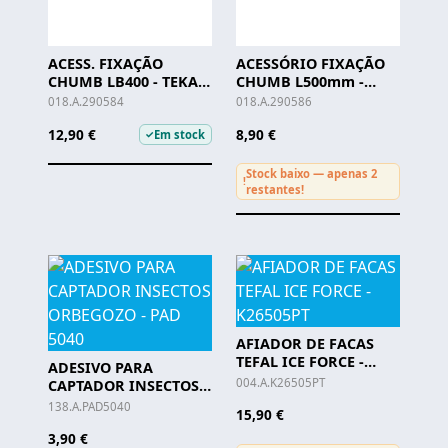
ACESS. FIXAÇÃO
ACESSÓRIO FIXAÇÃO
CHUMB LB400 - TEKA -
CHUMB L500mm -
(enc.min.2)
TEKA
018.A.290584
018.A.290586
12,90 €
8,90 €
Em stock
✓
Stock baixo — apenas 2
!
restantes!
AFIADOR DE FACAS
TEFAL ICE FORCE -
ADESIVO PARA
K26505PT
004.A.K26505PT
CAPTADOR INSECTOS
ORBEGOZO - PAD 5040
138.A.PAD5040
15,90 €
3,90 €