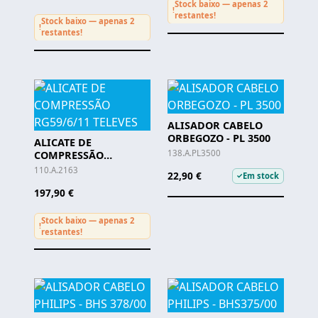
Stock baixo — apenas 2
!
restantes!
Stock baixo — apenas 2
!
restantes!
ALISADOR CABELO
ORBEGOZO - PL 3500
ALICATE DE
138.A.PL3500
COMPRESSÃO
RG59/6/11 TELEVES
110.A.2163
22,90 €
Em stock
✓
197,90 €
Stock baixo — apenas 2
!
restantes!