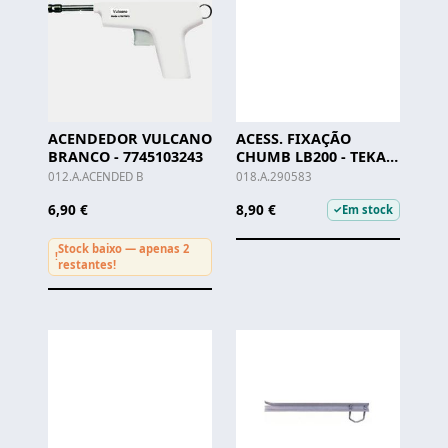
ACENDEDOR VULCANO
ACESS. FIXAÇÃO
BRANCO - 7745103243
CHUMB LB200 - TEKA -
(enc.min.2)
012.A.ACENDED B
018.A.290583
6,90 €
8,90 €
Em stock
✓
Stock baixo — apenas 2
!
restantes!