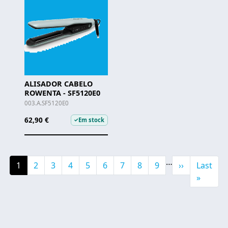
ALISADOR CABELO
ROWENTA - SF5120E0
003.A.SF5120E0
62,90 €
Em stock
✓
Pagination
…
Current page
Page
Page
Page
Page
Page
Page
Page
Page
Next page
Última 
1
2
3
4
5
6
7
8
9
››
Last
»