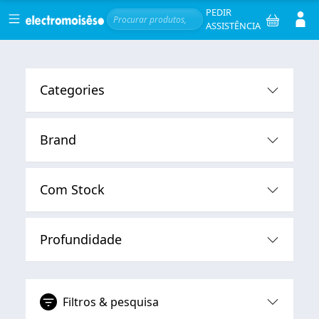
Skip to main content
Serviços
Men
PEDIR
ASSISTÊNCIA
Categories
Brand
Com Stock
Profundidade
Filtros & pesquisa