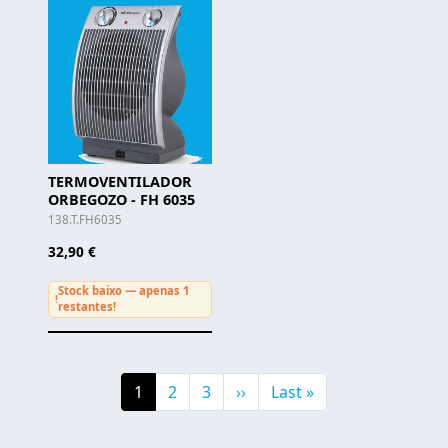
TERMOVENTILADOR
ORBEGOZO - FH 6035
138.T.FH6035
32,90 €
Stock baixo — apenas 1
!
restantes!
Pagination
Current page
Page
Page
Next page
Última página
1
2
3
››
Last »