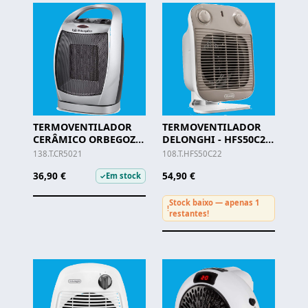
TERMOVENTILADOR
TERMOVENTILADOR
CERÂMICO ORBEGOZO
DELONGHI - HFS50C22
- CR 5021
- 2200W
138.T.CR5021
108.T.HFS50C22
36,90 €
54,90 €
Em stock
✓
Stock baixo — apenas 1
!
restantes!