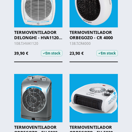
TERMOVENTILADOR
TERMOVENTILADOR
DELONGHI - HVA1120 -
ORBEGOZO - CR 4000
2000W
108.T.HVA1120
138.T.CR4000
39,90 €
23,90 €
Em stock
Em stock
✓
✓
TERMOVENTILADOR
TERMOVENTILADOR