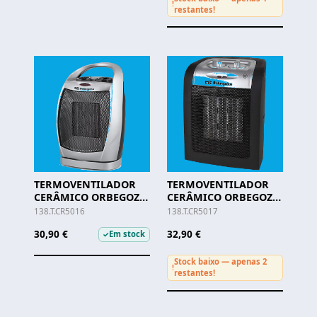
!
restantes!
TERMOVENTILADOR
TERMOVENTILADOR
CERÂMICO ORBEGOZO
CERÂMICO ORBEGOZO
- CR 5016
- CR 5017
138.T.CR5016
138.T.CR5017
30,90 €
32,90 €
Em stock
✓
Stock baixo — apenas 2
!
restantes!