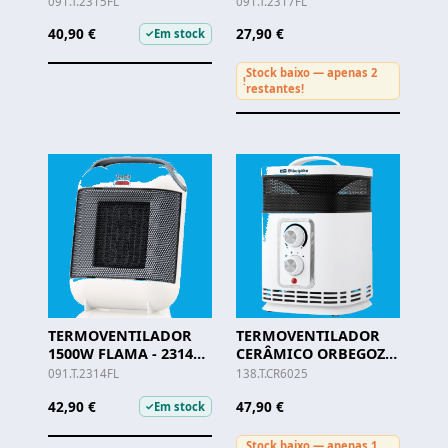
091.T.2315FL
091.T.2317FL
40,90 €
27,90 €
Em stock
✓
Stock baixo — apenas 2
!
restantes!
TERMOVENTILADOR
TERMOVENTILADOR
1500W FLAMA - 2314
CERÂMICO ORBEGOZO
FL
- CR 6025
091.T.2314FL
138.T.CR6025
42,90 €
47,90 €
Em stock
✓
Stock baixo — apenas 1