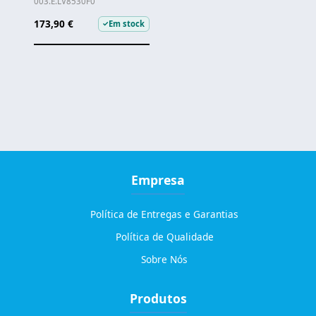
003.E.LV8530F0
173,90 €
Em stock
✓
Empresa
Política de Entregas e Garantias
Política de Qualidade
Sobre Nós
Produtos