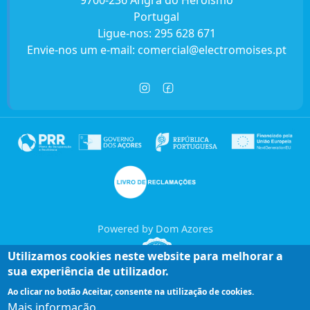
9700-236 Angra do Heroísmo
Portugal
Ligue-nos:
295 628 671
Envie-nos um e-mail:
comercial@electromoises.pt
Powered by Dom Azores
Utilizamos cookies neste website para melhorar a
sua experiência de utilizador.
Ao clicar no botão Aceitar, consente na utilização de cookies.
Mais informação
Entre em contacto connosco!