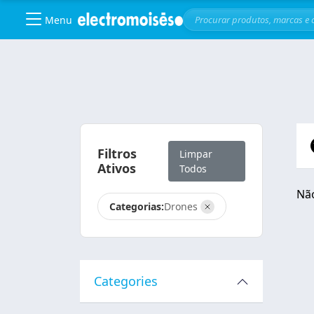
Menu
Skip to main content
Filtros
Limpar
Ativos
Todos
Não
Categorias:
Drones
Categories