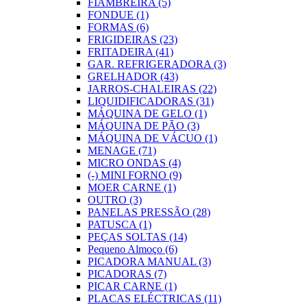
FIAMBREIRA
(5)
FONDUE
(1)
FORMAS
(6)
FRIGIDEIRAS
(23)
FRITADEIRA
(41)
GAR. REFRIGERADORA
(3)
GRELHADOR
(43)
JARROS-CHALEIRAS
(22)
LIQUIDIFICADORAS
(31)
MÁQUINA DE GELO
(1)
MÁQUINA DE PÃO
(3)
MÁQUINA DE VÁCUO
(1)
MENAGE
(71)
MICRO ONDAS
(4)
(-)
MINI FORNO
(9)
MOER CARNE
(1)
OUTRO
(3)
PANELAS PRESSÃO
(28)
PATUSCA
(1)
PEÇAS SOLTAS
(14)
Pequeno Almoço
(6)
PICADORA MANUAL
(3)
PICADORAS
(7)
PICAR CARNE
(1)
PLACAS ELÉCTRICAS
(11)