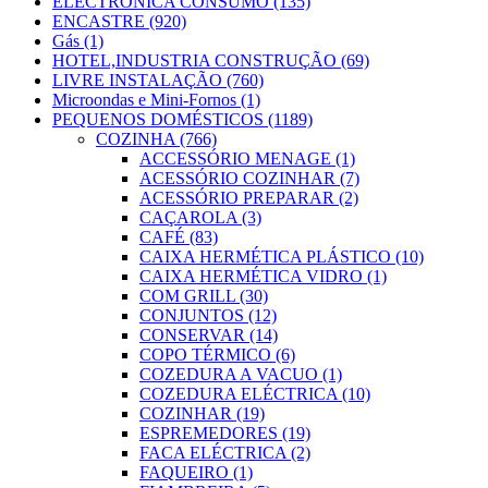
ELECTRÓNICA CONSUMO
(135)
ENCASTRE
(920)
Gás
(1)
HOTEL,INDUSTRIA CONSTRUÇÃO
(69)
LIVRE INSTALAÇÃO
(760)
Microondas e Mini-Fornos
(1)
PEQUENOS DOMÉSTICOS
(1189)
COZINHA
(766)
ACCESSÓRIO MENAGE
(1)
ACESSÓRIO COZINHAR
(7)
ACESSÓRIO PREPARAR
(2)
CAÇAROLA
(3)
CAFÉ
(83)
CAIXA HERMÉTICA PLÁSTICO
(10)
CAIXA HERMÉTICA VIDRO
(1)
COM GRILL
(30)
CONJUNTOS
(12)
CONSERVAR
(14)
COPO TÉRMICO
(6)
COZEDURA A VACUO
(1)
COZEDURA ELÉCTRICA
(10)
COZINHAR
(19)
ESPREMEDORES
(19)
FACA ELÉCTRICA
(2)
FAQUEIRO
(1)