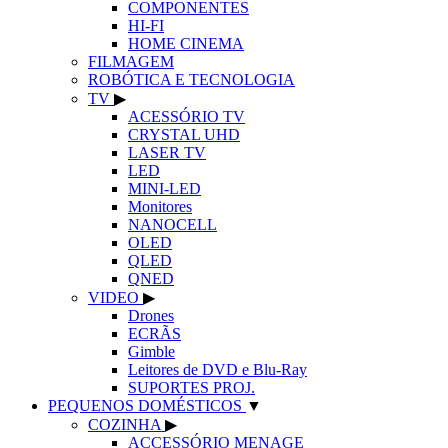
COMPONENTES
HI-FI
HOME CINEMA
FILMAGEM
ROBÓTICA E TECNOLOGIA
TV
▶
ACESSÓRIO TV
CRYSTAL UHD
LASER TV
LED
MINI-LED
Monitores
NANOCELL
OLED
QLED
QNED
VIDEO
▶
Drones
ECRÃS
Gimble
Leitores de DVD e Blu-Ray
SUPORTES PROJ.
PEQUENOS DOMÉSTICOS
▼
COZINHA
▶
ACCESSÓRIO MENAGE