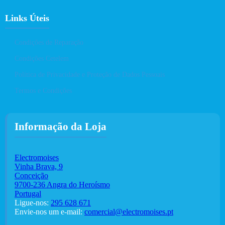
Links Úteis
Condições de Reparação
Condições Cetelem
Política de Privacidade e Proteção de Dados Pessoais
Termos e Condições
Informação da Loja
Electromoises
Vinha Brava, 9
Conceição
9700-236 Angra do Heroísmo
Portugal
Ligue-nos:
295 628 671
Envie-nos um e-mail:
comercial@electromoises.pt