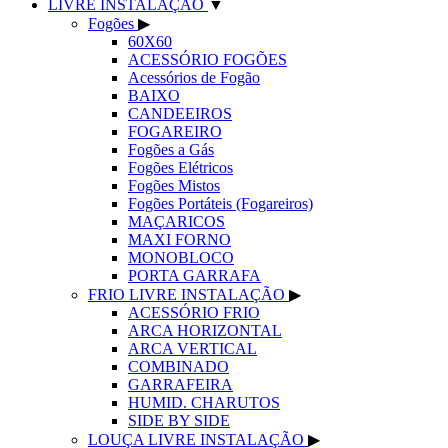
LIVRE INSTALAÇÃO
▼
Fogões
▶
60X60
ACESSÓRIO FOGÕES
Acessórios de Fogão
BAIXO
CANDEEIROS
FOGAREIRO
Fogões a Gás
Fogões Elétricos
Fogões Mistos
Fogões Portáteis (Fogareiros)
MAÇARICOS
MAXI FORNO
MONOBLOCO
PORTA GARRAFA
FRIO LIVRE INSTALAÇÃO
▶
ACESSÓRIO FRIO
ARCA HORIZONTAL
ARCA VERTICAL
COMBINADO
GARRAFEIRA
HUMID. CHARUTOS
SIDE BY SIDE
LOUÇA LIVRE INSTALAÇÃO
▶