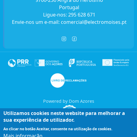
9700-236 Angra do Heroísmo
Portugal
Ligue-nos:
295 628 671
Envie-nos um e-mail:
comercial@electromoises.pt
Powered by Dom Azores
Utilizamos cookies neste website para melhorar a
sua experiência de utilizador.
Ao clicar no botão Aceitar, consente na utilização de cookies.
Mais informação
Entre em contacto connosco!