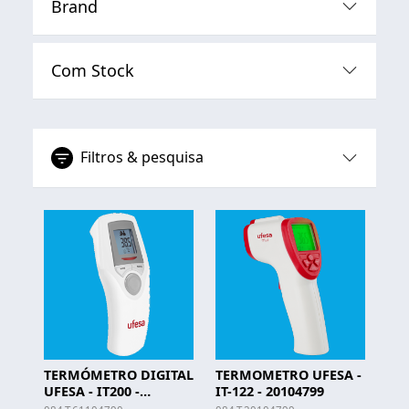
Brand
Com Stock
Filtros & pesquisa
TERMÓMETRO DIGITAL
TERMOMETRO UFESA -
UFESA - IT200 -
IT-122 - 20104799
61104790