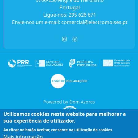
9700-236 Angra do Heroísmo
Portugal
Ligue-nos:
295 628 671
Envie-nos um e-mail:
comercial@electromoises.pt
Powered by Dom Azores
Utilizamos cookies neste website para melhorar a
sua experiência de utilizador.
Ao clicar no botão Aceitar, consente na utilização de cookies.
Mais informação
Entre em contacto connosco!