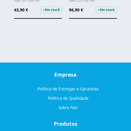
084.T.61104790
084.T.20104799
43,90 €
96,90 €
Em stock
Em stock
✓
✓
Empresa
Política de Entregas e Garantias
Política de Qualidade
Sobre Nós
Produtos