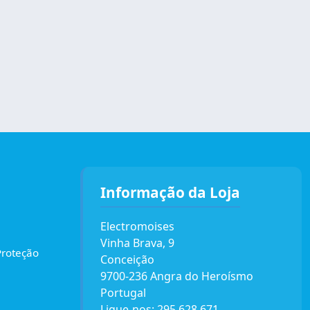
Informação da Loja
Electromoises
Vinha Brava, 9
Proteção
Conceição
9700-236 Angra do Heroísmo
Portugal
Ligue-nos:
295 628 671