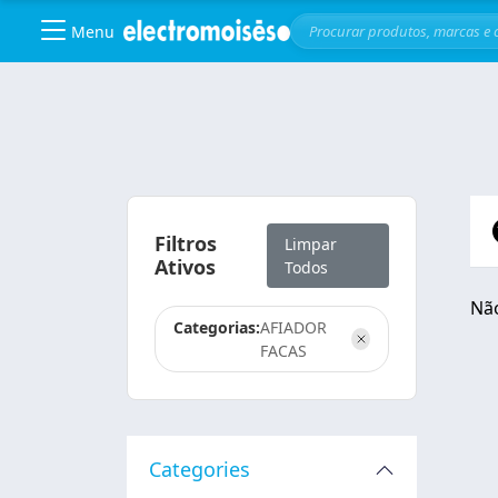
Menu
Skip to main content
Filtros
Limpar
Ativos
Todos
Não
Categorias:
AFIADOR
FACAS
Categories