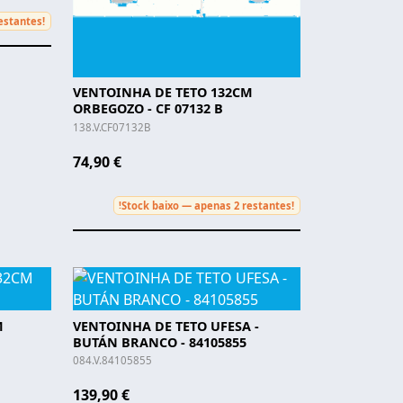
estantes!
VENTOINHA DE TETO 132CM
ORBEGOZO - CF 07132 B
138.V.CF07132B
74,90 €
Stock baixo — apenas 2 restantes!
!
M
VENTOINHA DE TETO UFESA -
BUTÁN BRANCO - 84105855
084.V.84105855
139,90 €