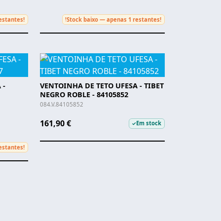
estantes!
Stock baixo — apenas 1 restantes!
!
 -
VENTOINHA DE TETO UFESA - TIBET
NEGRO ROBLE - 84105852
084.V.84105852
161,90 €
Em stock
✓
estantes!