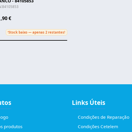
NCO - 84105853
.V.84105853
,90 €
Stock baixo — apenas 2 restantes!
!
utos
Links Úteis
logo
Condições de Reparação
s produtos
Condições Cetelem