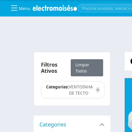
Menu
Skip to main content
Filtros
Limpar
Ativos
Todos
Categorias:
VENTOINHA
DE TECTO
Categories