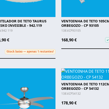
NTILADOR DE TETO TAURUS
VENTOINHA DE TETO 105C
SKO INVISIBLE - 942.119
ORBEGOZO - CP 93105
V.942 119
138.V.CP93105
,90 €
168,90 €
✓
Stock baixo — apenas 1 restantes!
!
VENTOINHA DE TETO 112C
ORBEGOZO - CP 54132
138.V.CP54132
178,90 €