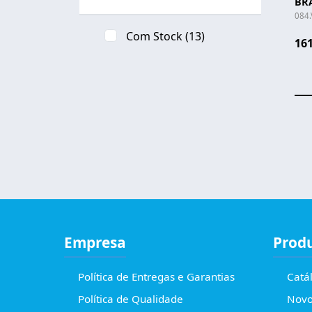
BRA
084
Com Stock
(13)
161
Empresa
Prod
Política de Entregas e Garantias
Catá
Política de Qualidade
Novo