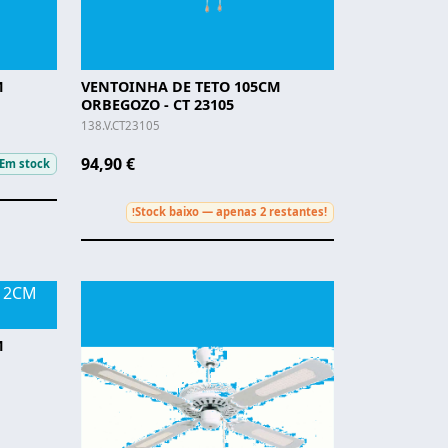
M
VENTOINHA DE TETO 105CM
ORBEGOZO - CT 23105
138.V.CT23105
94,90 €
Em stock
Stock baixo — apenas 2 restantes!
!
M