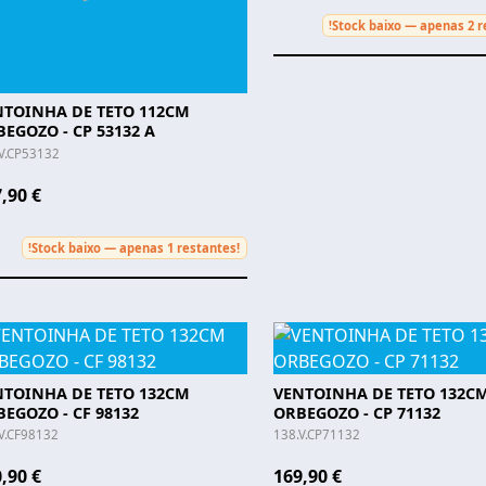
Stock baixo — apenas 2 r
!
NTOINHA DE TETO 112CM
EGOZO - CP 53132 A
V.CP53132
,90 €
Stock baixo — apenas 1 restantes!
!
NTOINHA DE TETO 132CM
VENTOINHA DE TETO 132C
EGOZO - CF 98132
ORBEGOZO - CP 71132
V.CF98132
138.V.CP71132
,90 €
169,90 €