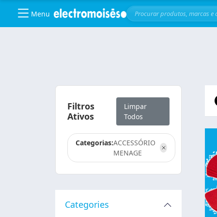
Menu
Skip to main content
Filtros
Limpar
Ativos
Todos
Categorias:
ACCESSÓRIO
MENAGE
Categories