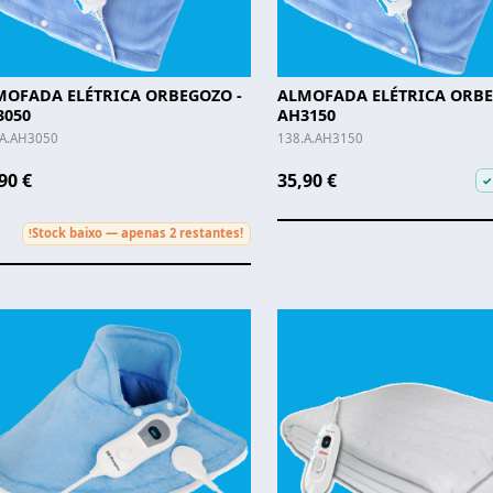
MOFADA ELÉTRICA ORBEGOZO -
ALMOFADA ELÉTRICA ORBE
3050
AH3150
.A.AH3050
138.A.AH3150
90 €
35,90 €
✓
Stock baixo — apenas 2 restantes!
!