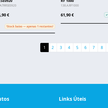
RSE0920
RF 1000
A.TRRSE0920
138.A.RF1000
,90 €
61,90 €
✓
Stock baixo — apenas 1 restantes!
!
gination
Current page
Page
Page
Page
Page
Page
Page
Pag
1
2
3
4
5
6
7
8
utos
Links Úteis