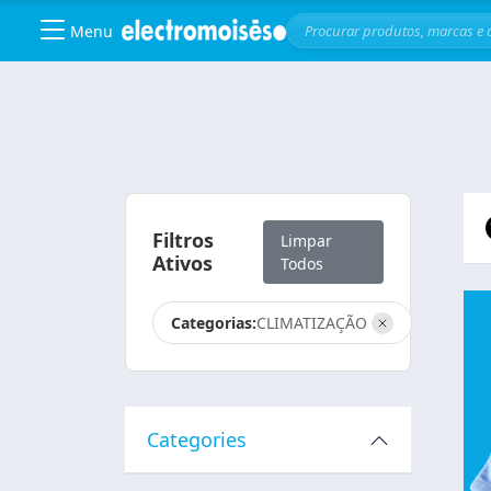
Menu
Skip to main content
Filtros
Limpar
Ativos
Todos
Categorias:
CLIMATIZAÇÃO
Categories