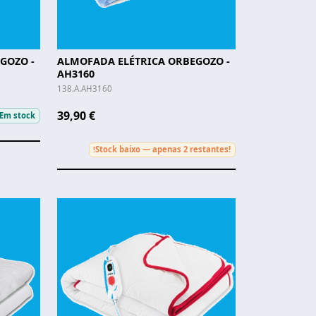
GOZO -
ALMOFADA ELÉTRICA ORBEGOZO -
AH3160
138.A.AH3160
39,90 €
Em stock
Stock baixo — apenas 2 restantes!
!