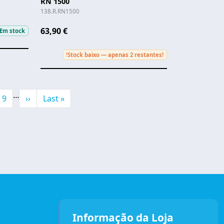
RN 1500
138.R.RN1500
63,90 €
Em stock
Stock baixo — apenas 2 restantes!
!
…
e
Page
Next page
Última página
9
››
Last »
Informação da Loja