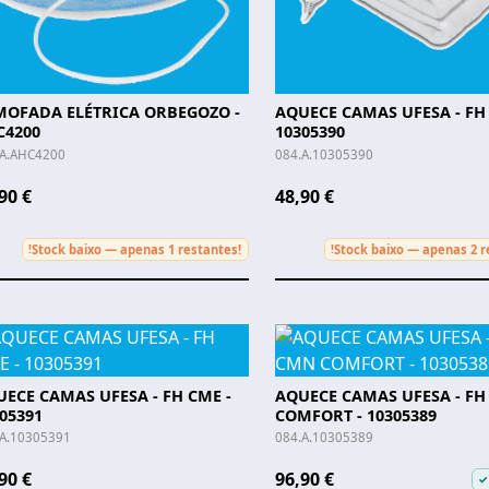
MOFADA ELÉTRICA ORBEGOZO -
AQUECE CAMAS UFESA - FH 
C4200
10305390
.A.AHC4200
084.A.10305390
90 €
48,90 €
Stock baixo — apenas 1 restantes!
Stock baixo — apenas 2 r
!
!
ECE CAMAS UFESA - FH CME -
AQUECE CAMAS UFESA - F
05391
COMFORT - 10305389
.A.10305391
084.A.10305389
90 €
96,90 €
✓