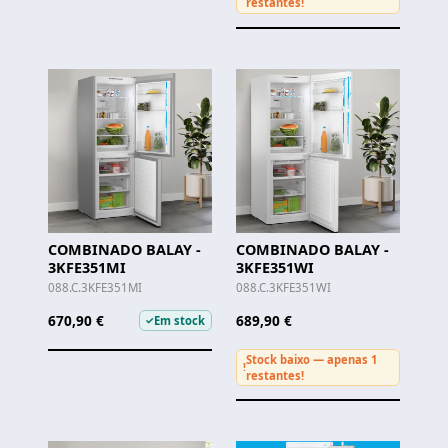
restantes!
COMBINADO BALAY -
COMBINADO BALAY -
3KFE351MI
3KFE351WI
088.C.3KFE351MI
088.C.3KFE351WI
670,90 €
689,90 €
Em stock
✓
Stock baixo — apenas 1
!
restantes!