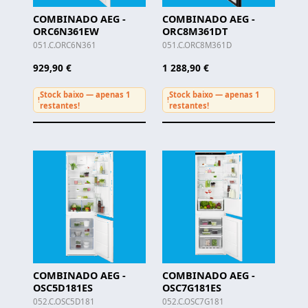
COMBINADO AEG -
COMBINADO AEG -
ORC6N361EW
ORC8M361DT
051.C.ORC6N361
051.C.ORC8M361D
929,90 €
1 288,90 €
Stock baixo — apenas 1
Stock baixo — apenas 1
!
!
restantes!
restantes!
COMBINADO AEG -
COMBINADO AEG -
OSC5D181ES
OSC7G181ES
052.C.OSC5D181
052.C.OSC7G181