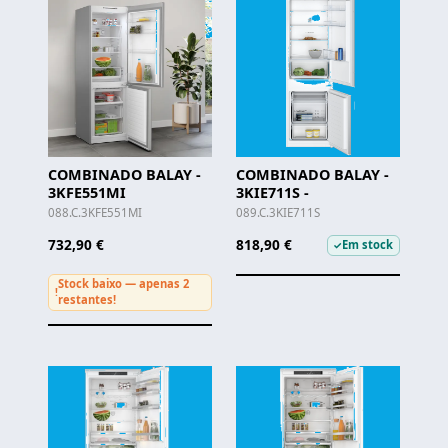
COMBINADO BALAY -
COMBINADO BALAY -
3KFE551MI
3KIE711S -
088.C.3KFE551MI
089.C.3KIE711S
732,90 €
818,90 €
Em stock
✓
Stock baixo — apenas 2
!
restantes!