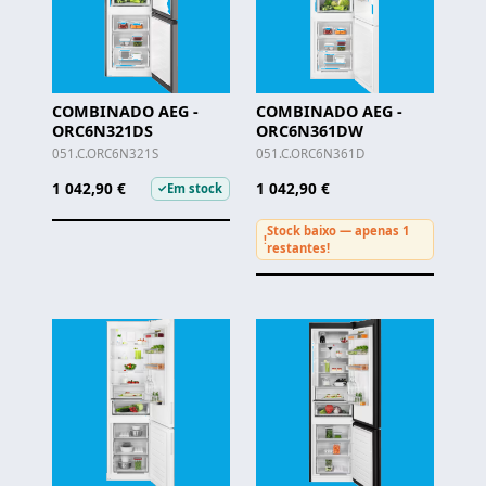
COMBINADO AEG -
COMBINADO AEG -
ORC6N321DS
ORC6N361DW
051.C.ORC6N321S
051.C.ORC6N361D
1 042,90 €
1 042,90 €
Em stock
✓
Stock baixo — apenas 1
!
restantes!