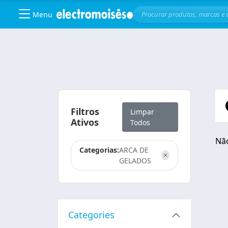
Menu
Skip to main content
Filtros
Limpar
Ativos
Todos
Não
Categorias:
ARCA DE
GELADOS
Categories