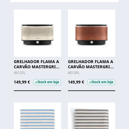
GRELHADOR FLAMA A
GRELHADOR FLAMA A
CARVÃO MASTERGRILL
CARVÃO MASTERGRILL
EVO SAND
EVO TERRACOTTA
4012FL
4013FL
149,99 €
149,99 €
Stock em loja
Stock em loja
✓
✓