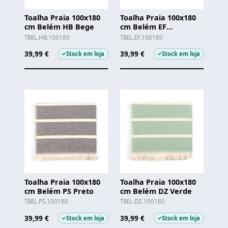
Toalha Praia 100x180
Toalha Praia 100x180
cm Belém HB Bege
cm Belém EF
Encarnado
TBEL.HB.100180
TBEL.EF.100180
39,99 €
39,99 €
Stock em loja
Stock em loja
✓
✓
Toalha Praia 100x180
Toalha Praia 100x180
cm Belém PS Preto
cm Belém DZ Verde
TBEL.PS.100180
TBEL.DZ.100180
39,99 €
39,99 €
Stock em loja
Stock em loja
✓
✓