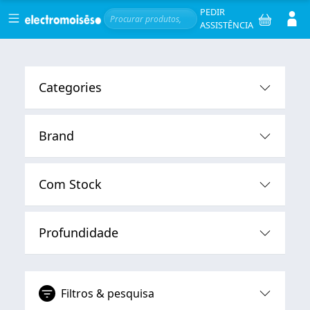
Skip to main content
Serviços
Men
PEDIR
ASSISTÊNCIA
Categories
Brand
Com Stock
Profundidade
Filtros & pesquisa