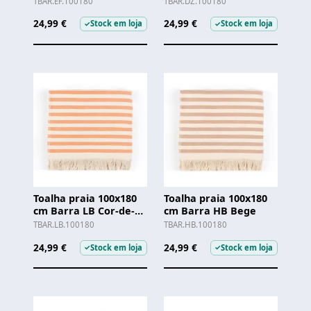
TBAR.EF.100180
TBAR.DZ.100180
24,99 €
24,99 €
Stock em loja
Stock em loja
✓
✓
Toalha praia 100x180
Toalha praia 100x180
cm Barra LB Cor-de-
cm Barra HB Bege
laranja
TBAR.LB.100180
TBAR.HB.100180
24,99 €
24,99 €
Stock em loja
Stock em loja
✓
✓