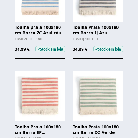
Toalha praia 100x180
Toalha Praia 100x180
cm Barra ZC Azul céu
cm Barra IJ Azul
TBAR.ZC.100180
TBAR.IJ.100180
24,99 €
24,99 €
Stock em loja
Stock em loja
✓
✓
Toalha Praia 100x180
Toalha Praia 100x180
cm Barra EF
cm Barra DZ Verde
Encarnado