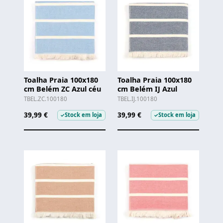
Toalha Praia 100x180
Toalha Praia 100x180
cm Belém ZC Azul céu
cm Belém IJ Azul
TBEL.ZC.100180
TBEL.IJ.100180
39,99 €
39,99 €
Stock em loja
Stock em loja
✓
✓