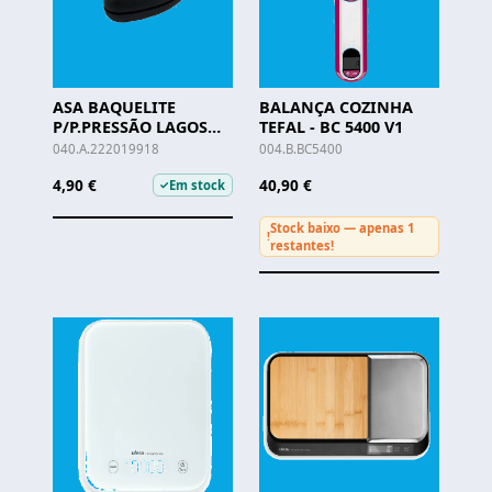
ASA BAQUELITE
BALANÇA COZINHA
P/P.PRESSÃO LAGOS
TEFAL - BC 5400 V1
SILAMPOS -
040.A.222019918
004.B.BC5400
412222019918
4,90 €
40,90 €
Em stock
✓
Stock baixo — apenas 1
!
restantes!