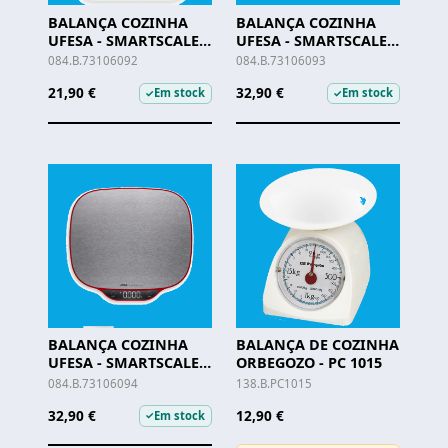
BALANÇA COZINHA
BALANÇA COZINHA
UFESA - SMARTSCALE -
UFESA - SMARTSCALE
73106092
CHOP- 73106093
084.B.73106092
084.B.73106093
21,90 €
32,90 €
Em stock
Em stock
✓
✓
BALANÇA COZINHA
BALANÇA DE COZINHA
UFESA - SMARTSCALE
ORBEGOZO - PC 1015
PLUS - 73106094
084.B.73106094
138.B.PC1015
32,90 €
12,90 €
Em stock
✓