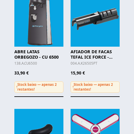
ABRE LATAS
AFIADOR DE FACAS
ORBEGOZO - CU 6500
TEFAL ICE FORCE -
K26505PT
138.A.CU6500
004.A.K26505PT
33,90 €
15,90 €
Stock baixo — apenas 2
Stock baixo — apenas 2
!
!
restantes!
restantes!