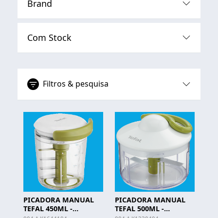
Brand
Com Stock
Filtros & pesquisa
PICADORA MANUAL
PICADORA MANUAL
TEFAL 450ML -
TEFAL 500ML -
K1644104
K1330404