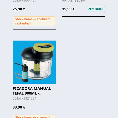
004.A.K1644104
004.A.K1330404
25,90 €
19,90 €
Em stock
✓
Stock baixo — apenas 1
!
restantes!
PICADORA MANUAL
TEFAL 900ML -
K1321224
004.A.K1321224
33,90 €
Stock baixo — apenas 1