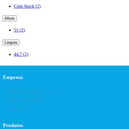
Com Stock
(2)
Altura
51
(2)
Largura
44.7
(2)
Empresa
Política de Entregas e Garantias
Política de Qualidade
Sobre Nós
Produtos