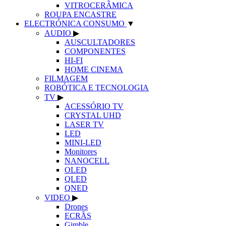
VITROCERÂMICA
ROUPA ENCASTRE
ELECTRÓNICA CONSUMO
▼
AUDIO
▶
AUSCULTADORES
COMPONENTES
HI-FI
HOME CINEMA
FILMAGEM
ROBÓTICA E TECNOLOGIA
TV
▶
ACESSÓRIO TV
CRYSTAL UHD
LASER TV
LED
MINI-LED
Monitores
NANOCELL
OLED
QLED
QNED
VIDEO
▶
Drones
ECRÃS
Gimble