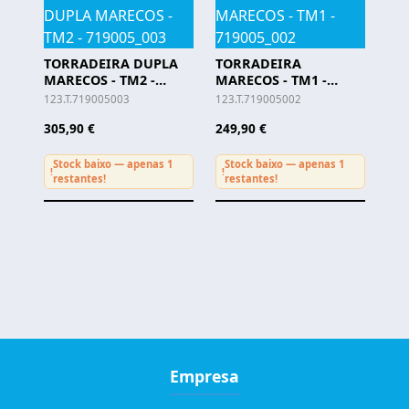
TORRADEIRA DUPLA
TORRADEIRA
MARECOS - TM2 -
MARECOS - TM1 -
719005_003
719005_002
123.T.719005003
123.T.719005002
305,90 €
249,90 €
Stock baixo — apenas 1
Stock baixo — apenas 1
!
!
restantes!
restantes!
Empresa