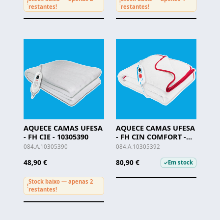
!
!
restantes!
restantes!
AQUECE CAMAS UFESA
AQUECE CAMAS UFESA
- FH CIE - 10305390
- FH CIN COMFORT -
10305392
084.A.10305390
084.A.10305392
48,90 €
80,90 €
Em stock
✓
Stock baixo — apenas 2
!
restantes!