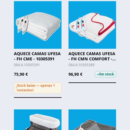
AQUECE CAMAS UFESA
AQUECE CAMAS UFESA
- FH CME - 10305391
- FH CMN COMFORT -
10305389
084.A.10305391
084.A.10305389
75,90 €
96,90 €
Em stock
✓
Stock baixo — apenas 1
!
restantes!