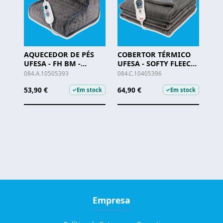
AQUECEDOR DE PÉS
COBERTOR TÉRMICO
UFESA - FH BM -
UFESA - SOFTY FLEECE -
10505393
10405396
084.A.10505393
084.C.10405396
53,90 €
64,90 €
Em stock
Em stock
✓
✓
Empresa