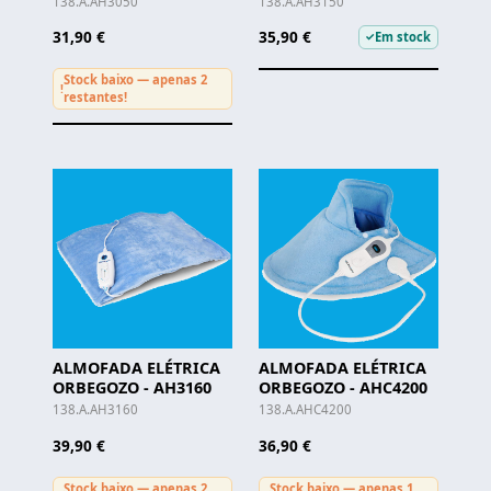
138.A.AH3050
138.A.AH3150
31,90 €
35,90 €
Em stock
✓
Stock baixo — apenas 2
!
restantes!
ALMOFADA ELÉTRICA
ALMOFADA ELÉTRICA
ORBEGOZO - AH3160
ORBEGOZO - AHC4200
138.A.AH3160
138.A.AHC4200
39,90 €
36,90 €
Stock baixo — apenas 2
Stock baixo — apenas 1