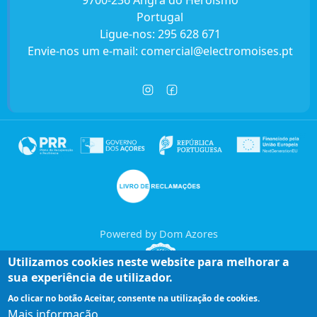
9700-236 Angra do Heroísmo
Portugal
Ligue-nos:
295 628 671
Envie-nos um e-mail:
comercial@electromoises.pt
Powered by Dom Azores
Utilizamos cookies neste website para melhorar a
sua experiência de utilizador.
Ao clicar no botão Aceitar, consente na utilização de cookies.
Mais informação
Entre em contacto connosco!