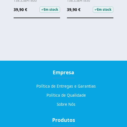
138.S.SEH1800
138.S.SEH1850
39,90 €
39,90 €
Em stock
Em stock
✓
✓
Empresa
Política de Entregas e Garantias
Política de Qualidade
Sobre Nós
Produtos