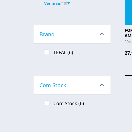
Ver mais
(10)
▼
FO
Brand
AM
30X
004.
TEFAL
(6)
27,
Com Stock
Com Stock
(6)