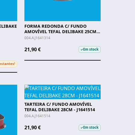
ELIBAKE
FORMA REDONDA C/ FUNDO
AMOVÍVEL TEFAL DELIBAKE 25CM -
J1641314
004.A.J1641314
21,90 €
Em stock
✓
estantes!
TARTEIRA C/ FUNDO AMOVÍVEL
TEFAL DELIBAKE 28CM - J1641514
004.A.J1641514
21,90 €
Em stock
✓