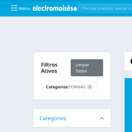
Menu
Skip to main content
Filtros
Limpar
Ativos
Todos
Categorias:
FORMAS
Categories