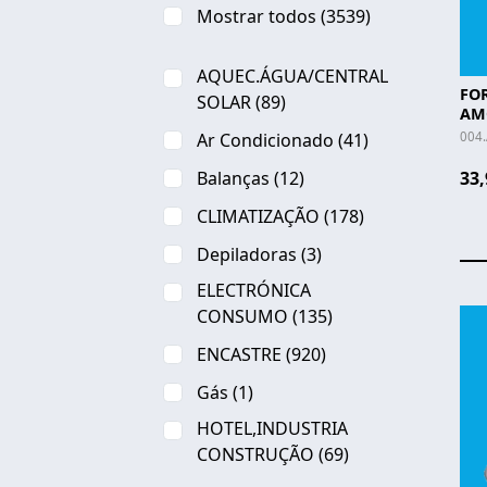
Mostrar todos
(3539)
AQUEC.ÁGUA/CENTRAL
FO
SOLAR
(89)
AMO
J16
004.
Ar Condicionado
(41)
Balanças
(12)
33,
CLIMATIZAÇÃO
(178)
Depiladoras
(3)
ELECTRÓNICA
CONSUMO
(135)
ENCASTRE
(920)
Gás
(1)
HOTEL,INDUSTRIA
CONSTRUÇÃO
(69)