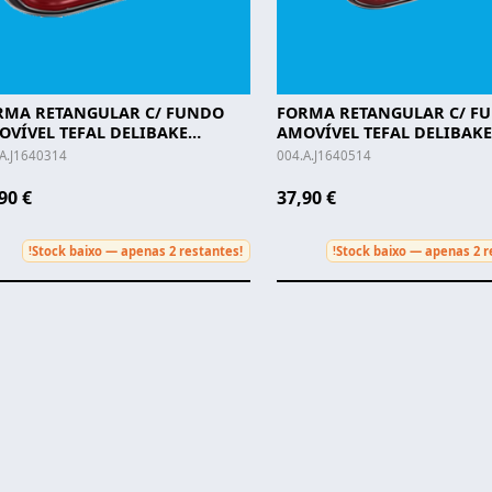
RMA RETANGULAR C/ FUNDO
FORMA RETANGULAR C/ F
OVÍVEL TEFAL DELIBAKE
AMOVÍVEL TEFAL DELIBAKE
11CM - J1640314
36X24CM - J1640514
A.J1640314
004.A.J1640514
90 €
37,90 €
Stock baixo — apenas 2 restantes!
Stock baixo — apenas 2 r
!
!