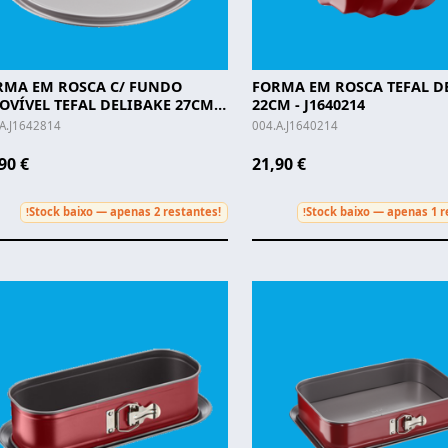
RMA EM ROSCA C/ FUNDO
FORMA EM ROSCA TEFAL D
VÍVEL TEFAL DELIBAKE 27CM -
22CM - J1640214
42814
A.J1642814
004.A.J1640214
90 €
21,90 €
Stock baixo — apenas 2 restantes!
Stock baixo — apenas 1 r
!
!