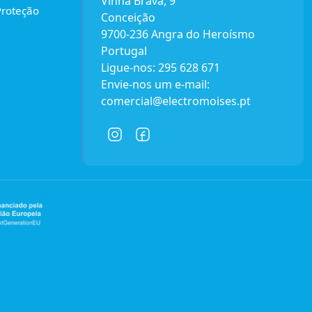
Vinha Brava, 9
Proteção
Conceição
9700-236 Angra do Heroísmo
Portugal
Ligue-nos:
295 628 671
Envie-nos um e-mail:
comercial@electromoises.pt