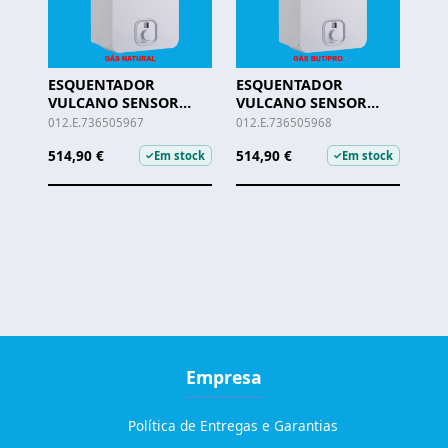
ESQUENTADOR
ESQUENTADOR
VULCANO SENSOR
VULCANO SENSOR
VENTILADO - WTD 11-4
VENTILADO - WTD 11-4
012.E.736505967
012.E.736505968
KME G. NAT
KME BUT/PRO
514,90 €
514,90 €
Em stock
Em stock
✓
✓
Empresa
Política de Entregas e Garantias