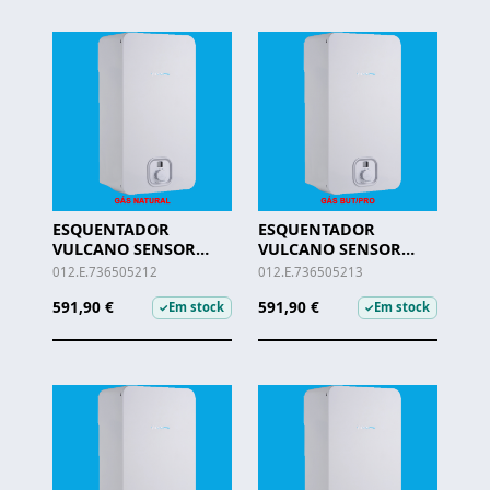
ESQUENTADOR
ESQUENTADOR
VULCANO SENSOR
VULCANO SENSOR
VENTILADO - WTD 14-4
VENTILADO - WTD 14-4
012.E.736505212
012.E.736505213
KME G. NAT
KME 31 BUT/PRO
591,90 €
591,90 €
Em stock
Em stock
✓
✓