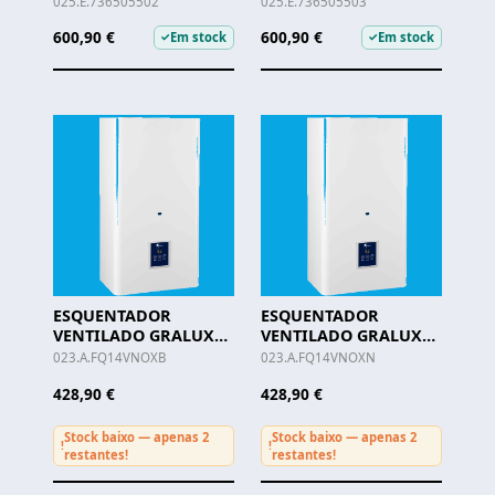
025.E.736505502
025.E.736505503
600,90 €
600,90 €
Em stock
Em stock
✓
✓
ESQUENTADOR
ESQUENTADOR
VENTILADO GRALUX
VENTILADO GRALUX
14 LTS - BUTANO -
14 LTS - NATURAL -
023.A.FQ14VNOXB
023.A.FQ14VNOXN
FQ14VNOX.D-B
FQ14VNOX.D-N
428,90 €
428,90 €
Stock baixo — apenas 2
Stock baixo — apenas 2
!
!
restantes!
restantes!