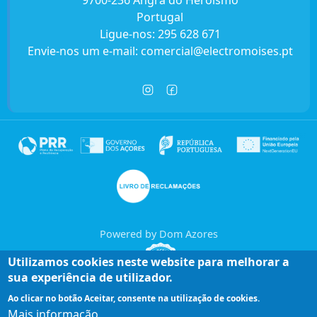
9700-236 Angra do Heroísmo
Portugal
Ligue-nos:
295 628 671
Envie-nos um e-mail:
comercial@electromoises.pt
Powered by Dom Azores
Utilizamos cookies neste website para melhorar a
sua experiência de utilizador.
Ao clicar no botão Aceitar, consente na utilização de cookies.
Mais informação
Entre em contacto connosco!