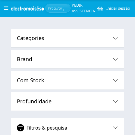
Skip to main content
Serviços
PEDIR
Menu de
Iniciar sessão
ASSISTÊNCIA
Categories
Brand
Com Stock
Profundidade
Filtros & pesquisa