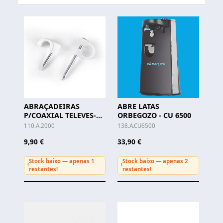
ABRAÇADEIRAS
ABRE LATAS
P/COAXIAL TELEVES-
ORBEGOZO - CU 6500
(Cx. c/100 Unid.)
110.A.2000
138.A.CU6500
9,90 €
33,90 €
Stock baixo — apenas 1
Stock baixo — apenas 2
!
!
restantes!
restantes!