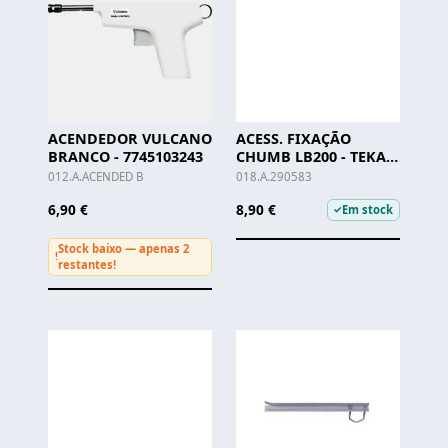
ACENDEDOR VULCANO
ACESS. FIXAÇÃO
BRANCO - 7745103243
CHUMB LB200 - TEKA -
(enc.min.2)
012.A.ACENDED B
018.A.290583
6,90 €
8,90 €
Em stock
✓
Stock baixo — apenas 2
!
restantes!