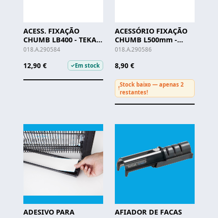
ACESS. FIXAÇÃO
ACESSÓRIO FIXAÇÃO
CHUMB LB400 - TEKA -
CHUMB L500mm -
(enc.min.2)
TEKA
018.A.290584
018.A.290586
12,90 €
8,90 €
Em stock
✓
Stock baixo — apenas 2
!
restantes!
ADESIVO PARA
AFIADOR DE FACAS