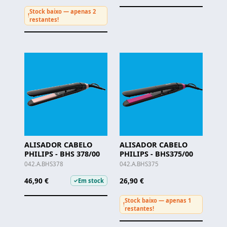
Stock baixo — apenas 2
!
restantes!
ALISADOR CABELO
ALISADOR CABELO
PHILIPS - BHS 378/00
PHILIPS - BHS375/00
042.A.BHS378
042.A.BHS375
46,90 €
26,90 €
Em stock
✓
Stock baixo — apenas 1
!
restantes!