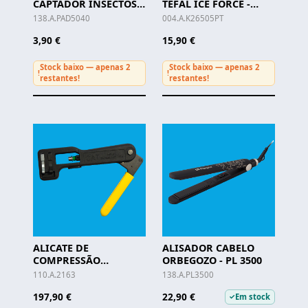
CAPTADOR INSECTOS
TEFAL ICE FORCE -
ORBEGOZO - PAD 5040
K26505PT
138.A.PAD5040
004.A.K26505PT
3,90 €
15,90 €
Stock baixo — apenas 2
Stock baixo — apenas 2
!
!
restantes!
restantes!
ALICATE DE
ALISADOR CABELO
COMPRESSÃO
ORBEGOZO - PL 3500
RG59/6/11 TELEVES
110.A.2163
138.A.PL3500
197,90 €
22,90 €
Em stock
✓