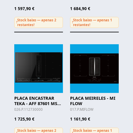
1 597,90 €
1 684,90 €
Stock baixo — apenas 2
Stock baixo — apenas 1
!
!
restantes!
restantes!
PLACA ENCASTRAR
PLACA MEIRELES - MI
TEKA - AFF 87601 MST
FLOW
BK
026.P.112730000
017.P.MIFLOW
1 725,90 €
1 161,90 €
Stock baixo — apenas 2
Stock baixo — apenas 1
!
!