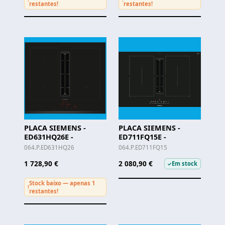
restantes!
restantes!
PLACA SIEMENS -
PLACA SIEMENS -
ED631HQ26E -
ED711FQ15E -
064.P.ED631HQ26
064.P.ED711FQ15
1 728,90 €
2 080,90 €
Em stock
✓
Stock baixo — apenas 1
!
restantes!