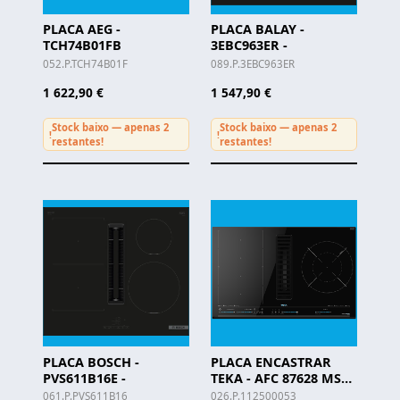
PLACA AEG -
PLACA BALAY -
TCH74B01FB
3EBC963ER -
052.P.TCH74B01F
089.P.3EBC963ER
1 622,90 €
1 547,90 €
Stock baixo — apenas 2
Stock baixo — apenas 2
!
!
restantes!
restantes!
PLACA BOSCH -
PLACA ENCASTRAR
PVS611B16E -
TEKA - AFC 87628 MST
BK
061.P.PVS611B16
026.P.112500053