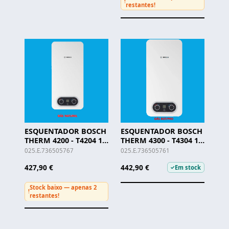
!
restantes!
ESQUENTADOR BOSCH
ESQUENTADOR BOSCH
THERM 4200 - T4204 11
THERM 4300 - T4304 11
KB D 23 - G. NAT
KG D 31 - G. BUT
025.E.736505767
025.E.736505761
427,90 €
442,90 €
Em stock
✓
Stock baixo — apenas 2
!
restantes!