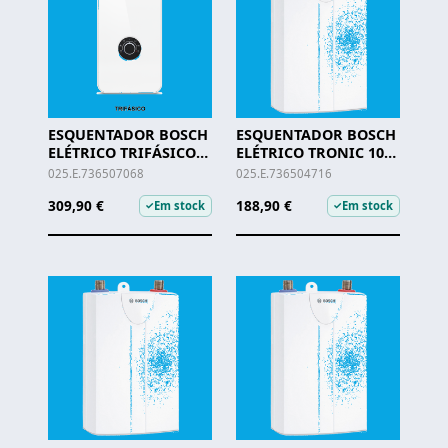
ESQUENTADOR BOSCH
ESQUENTADOR BOSCH
ELÉTRICO TRIFÁSICO
ELÉTRICO TRONIC 1000
TRONIC 5001 - TR5001
- TR1000 4T
025.E.736507068
025.E.736504716
15/18/21 ESOB
309,90 €
188,90 €
Em stock
Em stock
✓
✓