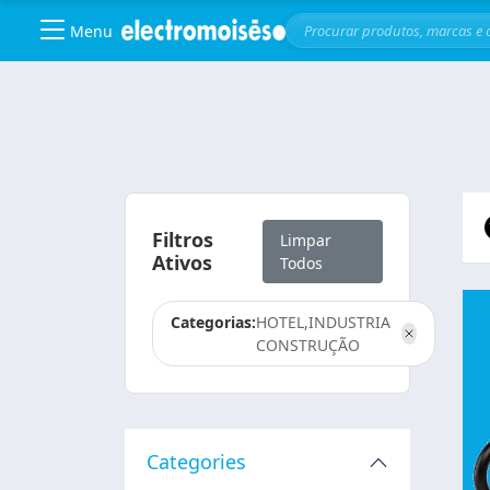
Menu
Skip to main content
Filtros
Limpar
Ativos
Todos
Categorias:
HOTEL,INDUSTRIA
CONSTRUÇÃO
Categories