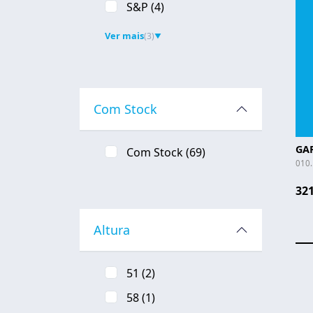
S&P
(4)
Ver mais
(3)
▼
Com Stock
GA
Com Stock
(69)
010
321
Altura
51
(2)
Pa
58
(1)