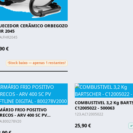
UECEDOR CERÂMICO ORBEGOZO
HR 2045
.A.FHR2045
90 €
Stock baixo — apenas 1 restantes!
!
COMBUSTIVEL 3,2 Kg BART
C12005022 - 500063
MÁRIO FRIO POSITIVO
123.A.C12005022
ECOS - ARV 400 SC PV
TLINE DIGITAL - 800278V2000
.A.800278V20
25,90 €
✓
,90 €