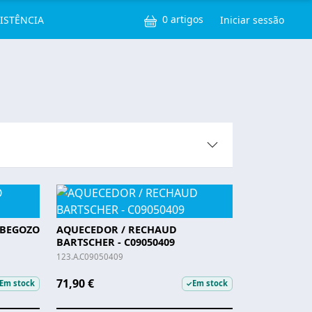
ços
Menu de u
0 artigos
SISTÊNCIA
Iniciar sessão
RBEGOZO
AQUECEDOR / RECHAUD
BARTSCHER - C09050409
123.A.C09050409
71,90 €
Em stock
Em stock
✓