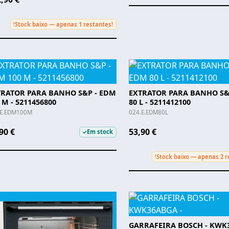
Stock baixo — apenas 1 restantes!
!
TRATOR PARA BANHO S&P - EDM
EXTRATOR PARA BANHO S&
 M - 5211456800
80 L - 5211412100
.E.EDM100M
024.E.EDM80L
90 €
53,90 €
Em stock
✓
Stock baixo — apenas 2 r
!
GARRAFEIRA BOSCH - KWK