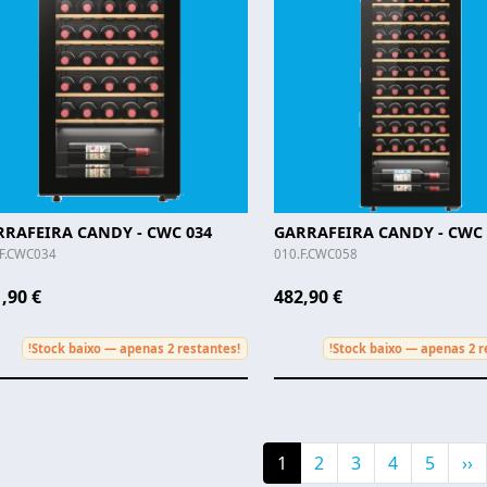
RRAFEIRA CANDY - CWC 034
GARRAFEIRA CANDY - CWC 
.F.CWC034
010.F.CWC058
,90 €
482,90 €
Stock baixo — apenas 2 restantes!
Stock baixo — apenas 2 r
!
!
gination
Current page
Page
Page
Page
Page
Ne
1
2
3
4
5
››