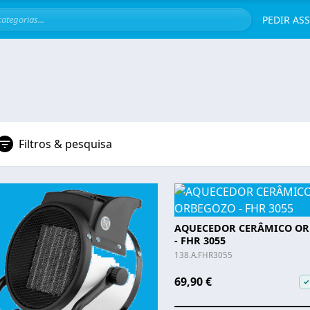
Servi
PEDIR AS
Filtros & pesquisa
AQUECEDOR CERÂMICO O
- FHR 3055
138.A.FHR3055
69,90 €
✓