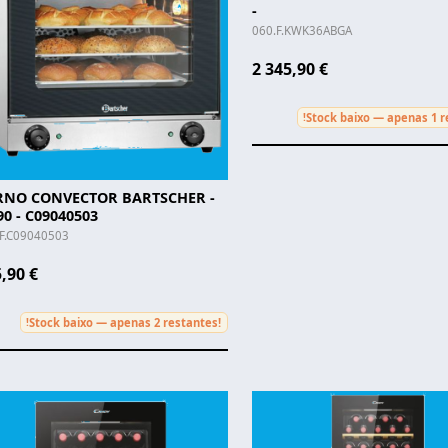
-
060.F.KWK36ABGA
2 345,90 €
Stock baixo — apenas 1 r
!
RNO CONVECTOR BARTSCHER -
90 - C09040503
.F.C09040503
,90 €
Stock baixo — apenas 2 restantes!
!