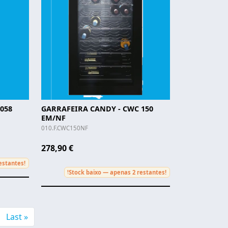
058
GARRAFEIRA CANDY - CWC 150
EM/NF
010.F.CWC150NF
278,90 €
estantes!
Stock baixo — apenas 2 restantes!
!
xt page
Última página
Last »