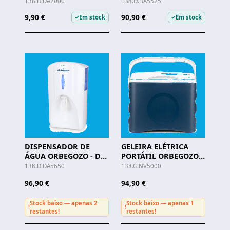
138.D.DA2000
138.D.DA5525
9,90 €
90,90 €
Em stock
Em stock
✓
✓
DISPENSADOR DE
GELEIRA ELÉTRICA
ÁGUA ORBEGOZO - DA
PORTÁTIL ORBEGOZO -
5650
NV 5000
138.D.DA5650
138.G.NV5000
96,90 €
94,90 €
Stock baixo — apenas 2
Stock baixo — apenas 1
!
!
restantes!
restantes!