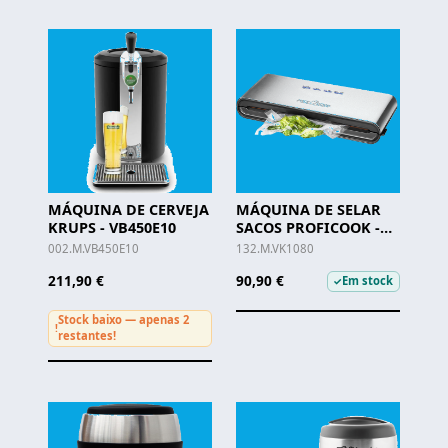
MÁQUINA DE CERVEJA
MÁQUINA DE SELAR
KRUPS - VB450E10
SACOS PROFICOOK -
VK 1080
002.M.VB450E10
132.M.VK1080
211,90 €
90,90 €
Em stock
✓
Stock baixo — apenas 2
!
restantes!