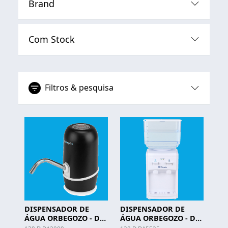
Brand
Com Stock
Filtros & pesquisa
DISPENSADOR DE
DISPENSADOR DE
ÁGUA ORBEGOZO - DA
ÁGUA ORBEGOZO - DA
2000
5525