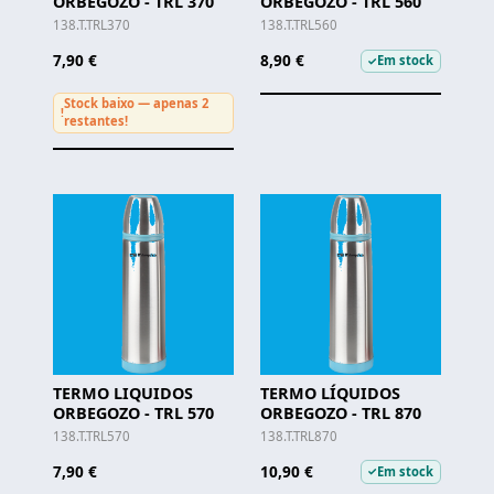
ORBEGOZO - TRL 370
ORBEGOZO - TRL 560
138.T.TRL370
138.T.TRL560
7,90 €
8,90 €
Em stock
✓
Stock baixo — apenas 2
!
restantes!
TERMO LIQUIDOS
TERMO LÍQUIDOS
ORBEGOZO - TRL 570
ORBEGOZO - TRL 870
138.T.TRL570
138.T.TRL870
7,90 €
10,90 €
Em stock
✓