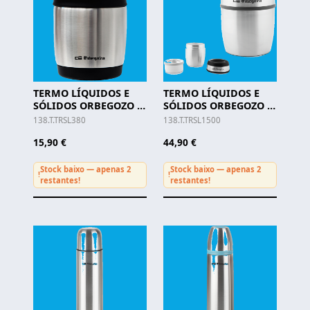
TERMO LÍQUIDOS E
TERMO LÍQUIDOS E
SÓLIDOS ORBEGOZO -
SÓLIDOS ORBEGOZO -
TRSL 380
TRSL 1500
138.T.TRSL380
138.T.TRSL1500
15,90 €
44,90 €
Stock baixo — apenas 2
Stock baixo — apenas 2
!
!
restantes!
restantes!