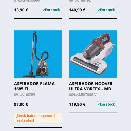
016.A.PAEU0094
091.A.1667FL
13,90 €
140,90 €
Em stock
Em stock
✓
✓
ASPIRADOR FLAMA -
ASPIRADOR HOOVER
1685 FL
ULTRA VORTEX - MBC
500 UV
091.A.1685FL
009.A.MBC500UV
97,90 €
119,90 €
Em stock
✓
Stock baixo — apenas 2
!
restantes!