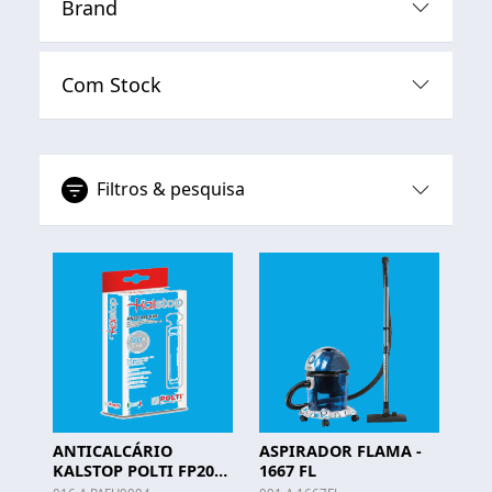
Brand
Com Stock
Filtros & pesquisa
ANTICALCÁRIO
ASPIRADOR FLAMA -
KALSTOP POLTI FP2003
1667 FL
- PAEU0094