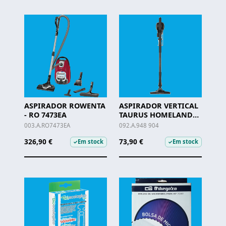
ASPIRADOR ROWENTA
ASPIRADOR VERTICAL
- RO 7473EA
TAURUS HOMELAND
ENDLESS - 948.904
003.A.RO7473EA
092.A.948 904
326,90 €
73,90 €
Em stock
Em stock
✓
✓