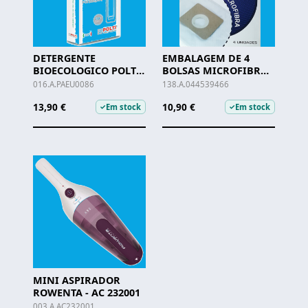
DETERGENTE
EMBALAGEM DE 4
BIOECOLOGICO POLTI
BOLSAS MICROFIBRA
PINHO - PAEU0086
ORBEGOZO P/AP7007
016.A.PAEU0086
138.A.044539466
13,90 €
10,90 €
Em stock
Em stock
✓
✓
MINI ASPIRADOR
ROWENTA - AC 232001
003.A.AC232001