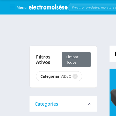
Menu
Skip to main content
Filtros
Limpar
Ativos
Todos
Categorias:
VIDEO
Categories