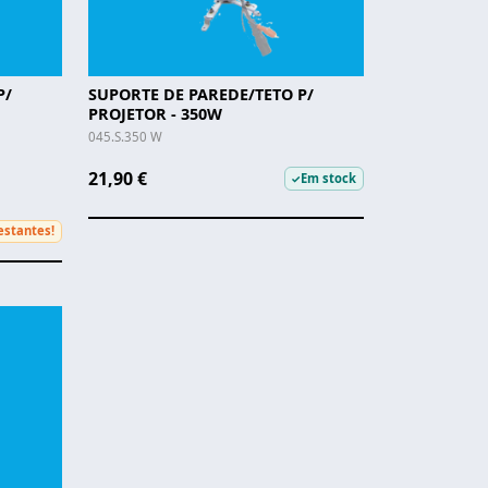
P/
SUPORTE DE PAREDE/TETO P/
PROJETOR - 350W
045.S.350 W
21,90 €
Em stock
✓
estantes!