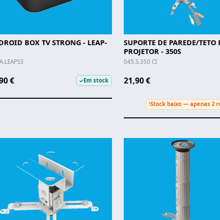
DROID BOX TV STRONG - LEAP-
SUPORTE DE PAREDE/TETO 
PROJETOR - 350S
A.LEAPS3
045.S.350 CI
90 €
21,90 €
Em stock
✓
Stock baixo — apenas 2 r
!