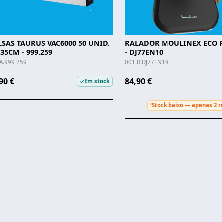
SAS TAURUS VAC6000 50 UNID.
RALADOR MOULINEX ECO 
35CM - 999.259
- DJ77EN10
A.999 259
001.R.DJ77EN10
90 €
84,90 €
Em stock
✓
Stock baixo — apenas 2 r
!