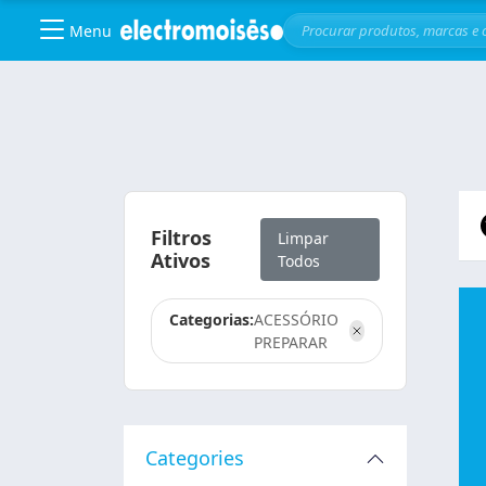
Menu
Skip to main content
Filtros
Limpar
Ativos
Todos
Categorias:
ACESSÓRIO
PREPARAR
Categories