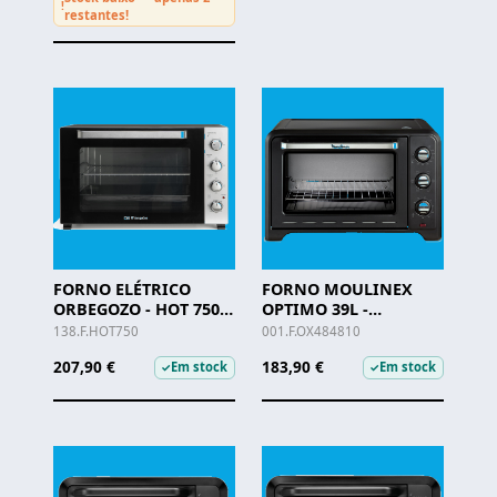
!
restantes!
FORNO ELÉTRICO
FORNO MOULINEX
ORBEGOZO - HOT 750 -
OPTIMO 39L -
75LTS
OX484810
138.F.HOT750
001.F.OX484810
207,90 €
183,90 €
Em stock
Em stock
✓
✓