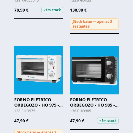
138.F.HCC5015
138.F.HO455
78,90 €
130,90 €
Em stock
✓
Stock baixo — apenas 2
!
restantes!
FORNO ELETRICO
FORNO ELETRICO
ORBEGOZO - HO 975 -
ORBEGOZO - HO 985 -
10 LTS
10 LTS
138.F.HO975
138.F.HO985
47,90 €
47,90 €
Em stock
✓
Stock baixo — apenas 2