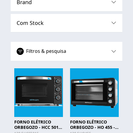
Brand
Com Stock
Filtros & pesquisa
FORNO ELÉTRICO
FORNO ELÉTRICO
ORBEGOZO - HCC 5015
ORBEGOZO - HO 455 -
- 15LTS
45L