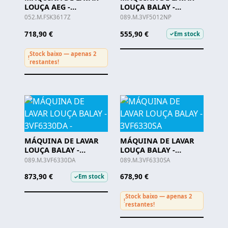
LOUÇA AEG -
LOUÇA BALAY -
FSK53617Z
3VF5012NP -
052.M.FSK3617Z
089.M.3VF5012NP
718,90 €
555,90 €
Em stock
✓
Stock baixo — apenas 2
!
restantes!
MÁQUINA DE LAVAR
MÁQUINA DE LAVAR
LOUÇA BALAY -
LOUÇA BALAY -
3VF6330DA -
3VF6330SA
089.M.3VF6330DA
089.M.3VF6330SA
873,90 €
678,90 €
Em stock
✓
Stock baixo — apenas 2
!
restantes!