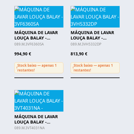
MÁQUINA DE LAVAR
MÁQUINA DE LAVAR
LOUÇA BALAY -
LOUÇA BALAY -
3VF6360SA
3VH5332DP
089.M.3VF6360SA
089.M.3VH5332DP
994,90 €
813,90 €
Stock baixo — apenas 1
Stock baixo — apenas 1
!
!
restantes!
restantes!
MÁQUINA DE LAVAR
LOUÇA BALAY -
3VT4031NA -
089.M.3VT4031NA