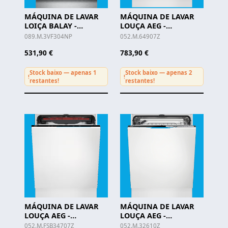
MÁQUINA DE LAVAR
MÁQUINA DE LAVAR
LOIÇA BALAY -
LOUÇA AEG -
3VF304NP
FSB64907Z
089.M.3VF304NP
052.M.64907Z
531,90 €
783,90 €
Stock baixo — apenas 1
Stock baixo — apenas 2
!
!
restantes!
restantes!
MÁQUINA DE LAVAR
MÁQUINA DE LAVAR
LOUÇA AEG -
LOUÇA AEG -
FSB34707Z
FSB32610Z
052.M.FSB34707Z
052.M.32610Z