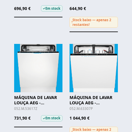
696,90 €
644,90 €
Em stock
✓
Stock baixo — apenas 2
!
restantes!
MÁQUINA DE LAVAR
MÁQUINA DE LAVAR
LOUÇA AEG -
LOUÇA AEG -
FSB53617Z
FSE63307P
052.M.53617Z
052.M.63307P
731,90 €
1 044,90 €
Em stock
✓
Stock baixo — apenas 2
!