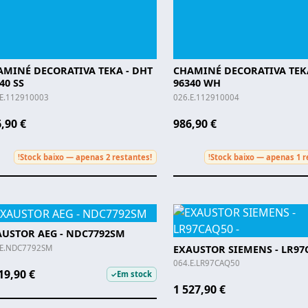
AMINÉ DECORATIVA TEKA - DHT
CHAMINÉ DECORATIVA TEKA
40 SS
96340 WH
.E.112910003
026.E.112910004
,90 €
986,90 €
Stock baixo — apenas 2 restantes!
Stock baixo — apenas 1 r
!
!
AUSTOR AEG - NDC7792SM
EXAUSTOR SIEMENS - LR97
.E.NDC7792SM
064.E.LR97CAQ50
19,90 €
Em stock
✓
1 527,90 €