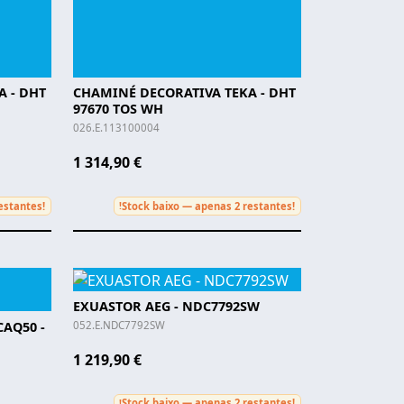
 - DHT
CHAMINÉ DECORATIVA TEKA - DHT
97670 TOS WH
026.E.113100004
1 314,90 €
estantes!
Stock baixo — apenas 2 restantes!
!
EXUASTOR AEG - NDC7792SW
CAQ50 -
052.E.NDC7792SW
1 219,90 €
Stock baixo — apenas 2 restantes!
!