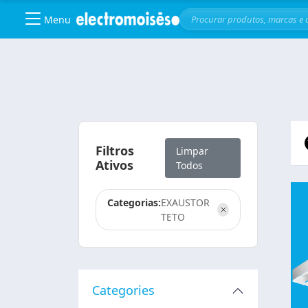
Menu
Skip to main content
Filtros
Limpar
Ativos
Todos
Categorias:
EXAUSTOR
TETO
Categories