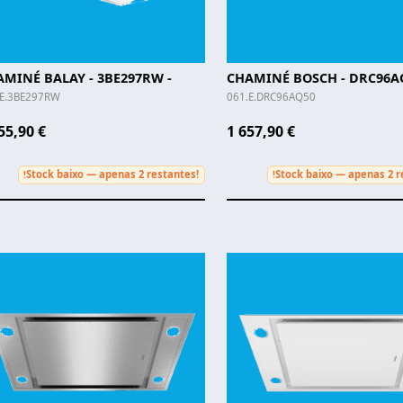
MINÉ BALAY - 3BE297RW -
CHAMINÉ BOSCH - DRC96AQ
.E.3BE297RW
061.E.DRC96AQ50
55,90 €
1 657,90 €
Stock baixo — apenas 2 restantes!
Stock baixo — apenas 2 r
!
!