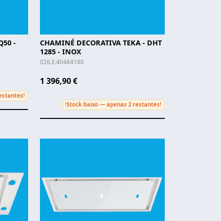
50 -
CHAMINÉ DECORATIVA TEKA - DHT
1285 - INOX
026.E.40484180
1 396,90 €
estantes!
Stock baixo — apenas 2 restantes!
!