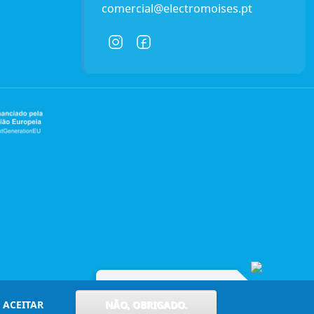
comercial@electromoises.pt
Entre em contacto connosco!
ACEITAR
NÃO, OBRIGADO.