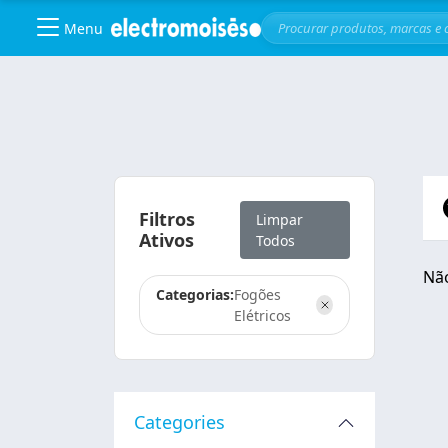
Menu
Skip to main content
Filtros
Limpar
Ativos
Todos
Não
Categorias:
Fogões
Elétricos
Categories