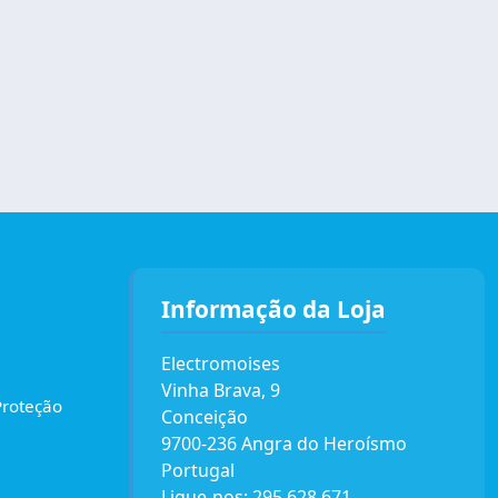
Informação da Loja
Electromoises
Vinha Brava, 9
Proteção
Conceição
9700-236 Angra do Heroísmo
Portugal
Ligue-nos:
295 628 671