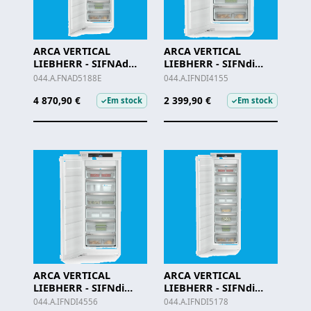
ARCA VERTICAL
ARCA VERTICAL
LIEBHERR - SIFNAd
LIEBHERR - SIFNdi
5188 ESQ
4155
044.A.FNAD5188E
044.A.IFNDI4155
4 870,90 €
2 399,90 €
Em stock
Em stock
✓
✓
ARCA VERTICAL
ARCA VERTICAL
LIEBHERR - SIFNdi
LIEBHERR - SIFNdi
4556
5178
044.A.IFNDI4556
044.A.IFNDI5178