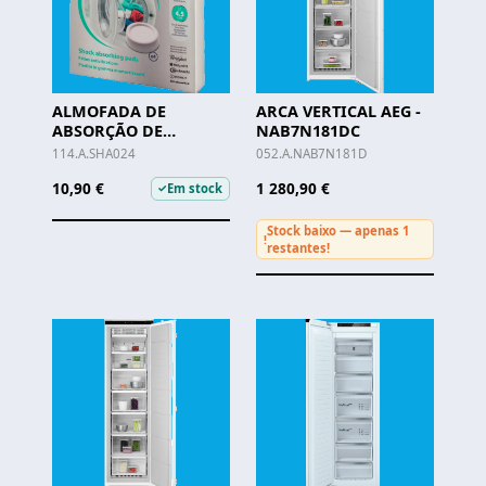
ALMOFADA DE
ARCA VERTICAL AEG -
ABSORÇÃO DE
NAB7N181DC
CHOQUE WPRO -
114.A.SHA024
052.A.NAB7N181D
SHA024
10,90 €
1 280,90 €
Em stock
✓
Stock baixo — apenas 1
!
restantes!