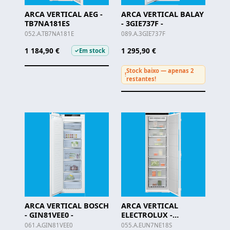
ARCA VERTICAL AEG -
ARCA VERTICAL BALAY
TB7NA181ES
- 3GIE737F -
052.A.TB7NA181E
089.A.3GIE737F
1 184,90 €
1 295,90 €
Em stock
✓
Stock baixo — apenas 2
!
restantes!
ARCA VERTICAL BOSCH
ARCA VERTICAL
- GIN81VEE0 -
ELECTROLUX -
EUN7NE18S
061.A.GIN81VEE0
055.A.EUN7NE18S