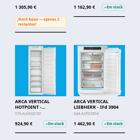
1 305,90 €
1 162,90 €
Em stock
✓
Stock baixo — apenas 2
!
restantes!
ARCA VERTICAL
ARCA VERTICAL
HOTPOINT -
LIEBHERR - IFd 3904
HASD18F013A1
076.A.HASD18F
044.A.IFD3904
924,90 €
1 462,90 €
Em stock
Em stock
✓
✓