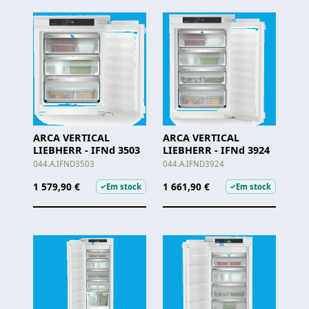
ARCA VERTICAL
ARCA VERTICAL
LIEBHERR - IFNd 3503
LIEBHERR - IFNd 3924
044.A.IFND3503
044.A.IFND3924
1 579,90 €
1 661,90 €
Em stock
Em stock
✓
✓