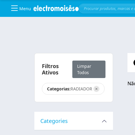
Menu
Skip to main content
Filtros
Limpar
Ativos
Todos
Não
Categorias:
RADIADOR
Categories