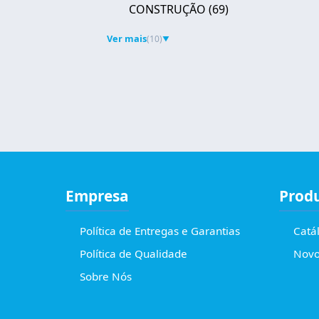
CONSTRUÇÃO
(69)
Ver mais
(10)
▼
Empresa
Prod
Política de Entregas e Garantias
Catá
Política de Qualidade
Novo
Sobre Nós