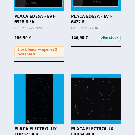
PLACA EDESA - EVT-
PLACA EDESA - EVT-
6328 R /A
6422 R
083.P.922272050
083.P.922272041
166,90 €
146,90 €
Em stock
✓
Stock baixo — apenas 2
!
restantes!
PLACA ELECTROLUX -
PLACA ELECTROLUX -
LHR3233CK
LRR6430CK