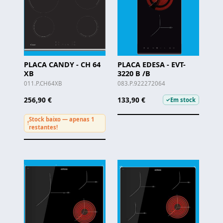
PLACA CANDY - CH 64
PLACA EDESA - EVT-
XB
3220 B /B
011.P.CH64XB
083.P.922272064
256,90 €
133,90 €
Em stock
✓
Stock baixo — apenas 1
!
restantes!