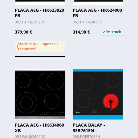
PLACA AEG - HK623020
PLACA AEG - HK624000
FB
FB
052.P.HK623020F
052.P.HK624000F
379,90 €
314,90 €
Em stock
✓
Stock baixo — apenas 2
!
restantes!
PLACA AEG - HK634060
PLACA BALAY -
XB
3EB761EN -
052.P.HK634060X
089.P.3EB761EN