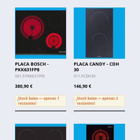
PLACA BOSCH -
PLACA CANDY - CDH
PKK631FP8
30
061.P.PKK631FP8
011.P.CDH30
380,90 €
146,90 €
Stock baixo — apenas 1
Stock baixo — apenas 2
!
!
restantes!
restantes!