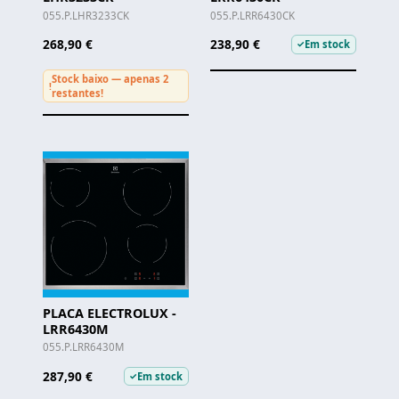
055.P.LHR3233CK
055.P.LRR6430CK
268,90 €
238,90 €
Em stock
✓
Stock baixo — apenas 2
!
restantes!
PLACA ELECTROLUX -
LRR6430M
055.P.LRR6430M
287,90 €
Em stock
✓