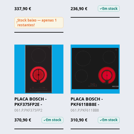
337,90 €
236,90 €
Em stock
✓
Stock baixo — apenas 1
!
restantes!
PLACA BOSCH -
PLACA BOSCH -
PKF375FP2E -
PKF611BB8E -
061.P.PKF375FP2
061.P.PKF611BB8
370,90 €
310,90 €
Em stock
Em stock
✓
✓