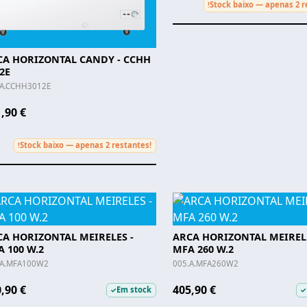
Stock baixo — apenas 2 r
!
CA HORIZONTAL CANDY - CCHH
2E
.A.CCHH3012E
,90 €
Stock baixo — apenas 2 restantes!
!
CA HORIZONTAL MEIRELES -
ARCA HORIZONTAL MEIRELE
 100 W.2
MFA 260 W.2
.A.MFA100W2
005.A.MFA260W2
,90 €
405,90 €
Em stock
✓
✓