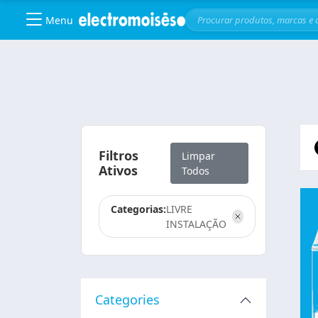
Menu
Skip to main content
Filtros
Limpar
Ativos
Todos
Categorias:
LIVRE
INSTALAÇÃO
Categories