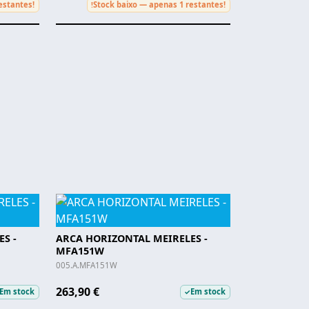
estantes!
Stock baixo — apenas 1 restantes!
!
S -
ARCA HORIZONTAL MEIRELES -
MFA151W
005.A.MFA151W
263,90 €
Em stock
Em stock
✓