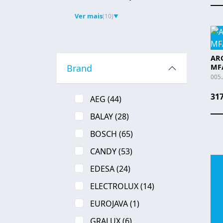
Ver mais
(10)
▼
AR
Brand
MF
005
317
AEG
(44)
BALAY
(28)
BOSCH
(65)
CANDY
(53)
EDESA
(24)
ELECTROLUX
(14)
EUROJAVA
(1)
GRALUX
(6)