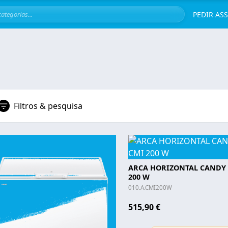
Servi
PEDIR AS
Filtros & pesquisa
ARCA HORIZONTAL CANDY 
200 W
010.A.CMI200W
515,90 €