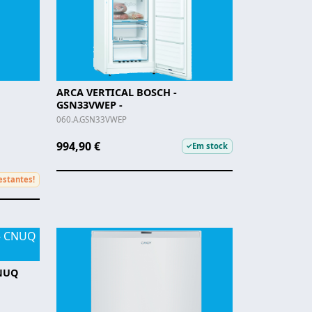
ARCA VERTICAL BOSCH -
GSN33VWEP -
060.A.GSN33VWEP
994,90 €
Em stock
✓
estantes!
CNUQ