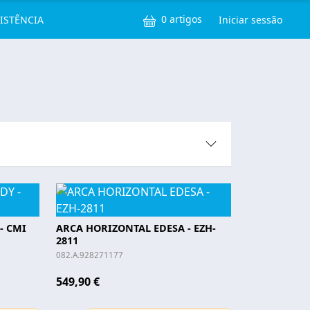
ços
Menu de u
0 artigos
SISTÊNCIA
Iniciar sessão
- CMI
ARCA HORIZONTAL EDESA - EZH-
2811
082.A.928271177
549,90 €