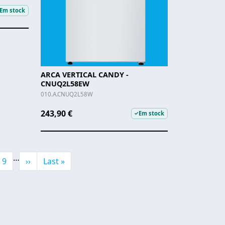
Em stock
ARCA VERTICAL CANDY -
CNUQ2L58EW
010.A.CNUQ2L58W
243,90 €
Em stock
✓
…
e
Page
Next page
Última página
9
››
Last »