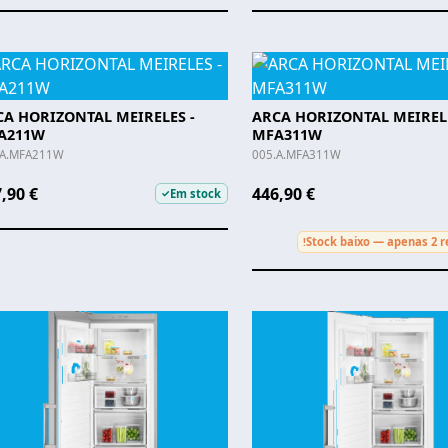
CA HORIZONTAL MEIRELES -
ARCA HORIZONTAL MEIRELE
A211W
MFA311W
.A.MFA211W
005.A.MFA311W
,90 €
446,90 €
Em stock
✓
Stock baixo — apenas 2 r
!