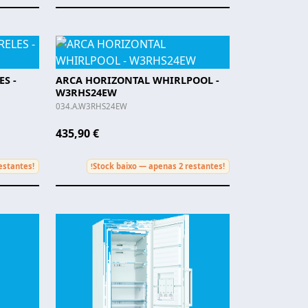
S -
ARCA HORIZONTAL WHIRLPOOL -
W3RHS24EW
034.A.W3RHS24EW
435,90 €
estantes!
Stock baixo — apenas 2 restantes!
!