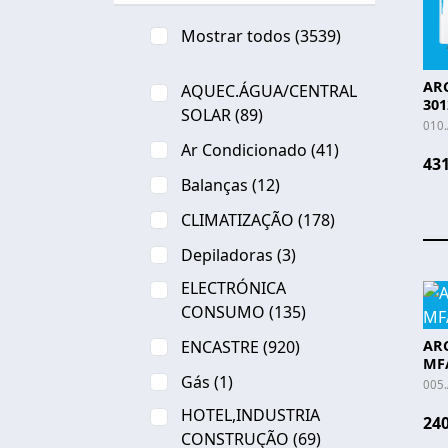
Mostrar todos
(3539)
AR
AQUEC.ÁGUA/CENTRAL
301
SOLAR
(89)
010
Ar Condicionado
(41)
431
Balanças
(12)
CLIMATIZAÇÃO
(178)
Depiladoras
(3)
ELECTRÓNICA
CONSUMO
(135)
ENCASTRE
(920)
AR
MFA
Gás
(1)
005
HOTEL,INDUSTRIA
240
CONSTRUÇÃO
(69)