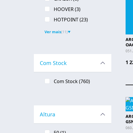
HOOVER
(3)
HOTPOINT
(23)
Ver mais
(11)
▼
ARC
OA
051
1 2
Com Stock
Com Stock
(760)
Altura
ARC
GSN
060
50
(1)